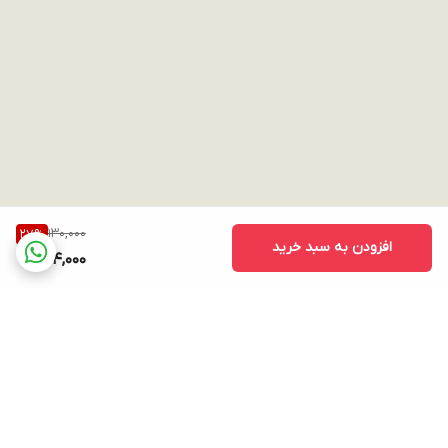
130,000
27
%
افزودن به سبد خرید
94,000
برگشت به بالا