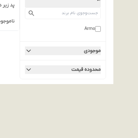
پد زیر دستی کیبورد Armo KB-400
ناموجود
Armo
موجودی
محدوده قیمت