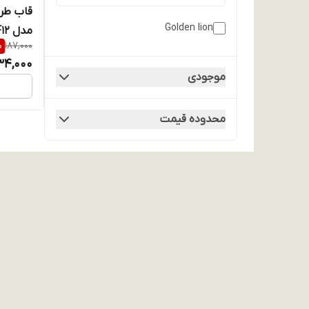
Golden lion
مدل
%
187,000
- قهوه 
34,000
موجودی
محدوده قیمت