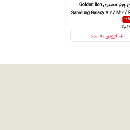
قاب طرح چرم حصیری Golden lion
 Samsung Galaxy A12 / M12 / F12
28
ای
1
افزودن به سبد