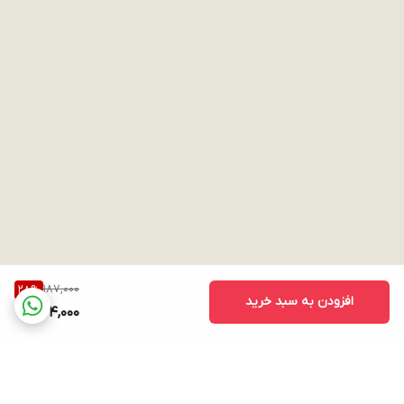
187,000
28
%
افزودن به سبد خرید
134,000