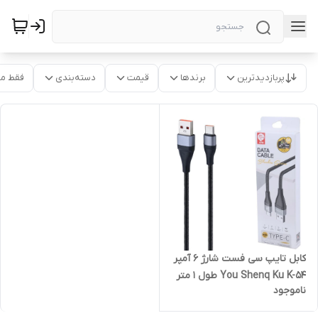
پربازدیدترین
برندها
قیمت
دسته‌بندی
فقط م
کابل تایپ سی فست شارژ 6 آمپر
You Shenq Ku K-54 طول 1 متر
ناموجود