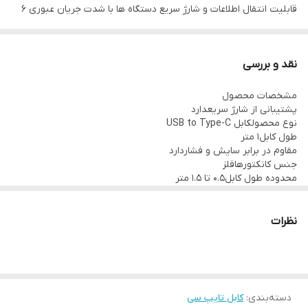
قابلیت انتقال اطلاعات و شارژ سریع دستگاه ها با شدت جریان عبوری 6
آمپر
کانکتور از نوع Type-C ساخته شده از جنس فلز مقاوم در برابر آسیب
نقد و بررسی
های احتمالی
مشخصات محصول
کابل به طول 1 متر با روکشی از جنس الیاف بهم بافته شده مقاوم در
پشتیبانی از شارژ سریعدارد
برابر کشش و خمیدگی
نوع محصولکابل USB to Type-C
طول کابل1 متر
مقاوم در برابر سایش و فشاردارد
جنس کانکتورهافلز
محدوده طول کابل0.5 تا 1.5 متر
شدت جریان عبوری6 آمپر
نوع رابطتایپ سی (Type-C)
قابلیت انتقال اطلاعاتدارد
نظرات
جنسالیاف به هم بافته شده
دسته‌بندی
:
کابل تایپ سی