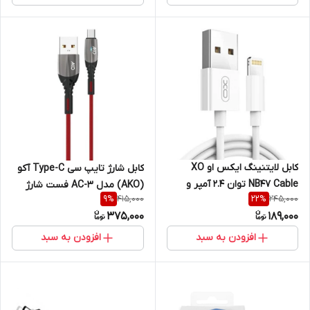
کابل لایتنینگ ایکس او XO
کابل شارژ تایپ سی Type-C آکو
NB47 Cable توان 2.4 آمپر و
(AKO) مدل AC-3 فست شارژ
415,000
245,000
9
%
22
%
طول 1 متر
همراه با LED مناسب برای شب
375,000
189,000
افزودن به سبد
افزودن به سبد