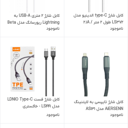
کابل شارژ type-C الدینیو مدل
کابل شارژ 2 متری USB-A به
LS372 طول 2 متر / 2.1A
Lightning ریورسانگ مدل Beta
ناموجود
ناموجود
20 CL115 توان 3 آمپر
کابل شارژ فست LDNIO Type-C
کابل شارژ تایپسی به لایتنینگ
مدل LS441 - خاکستری
AiERSENN مدل AS131
ناموجود
ناموجود