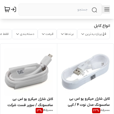
انواع کابل
پربازدیدترین
برندها
قیمت
دسته‌بندی
فقط م
کابل شارژر میکرو یو اس بی
کابل شارژر میکرو یو اس بی
سامسونگ مدل نوت 4 / کپی
سامسونگ / سوپر فست شرکت
145,000
85,000
13
%
23
%
Tech21