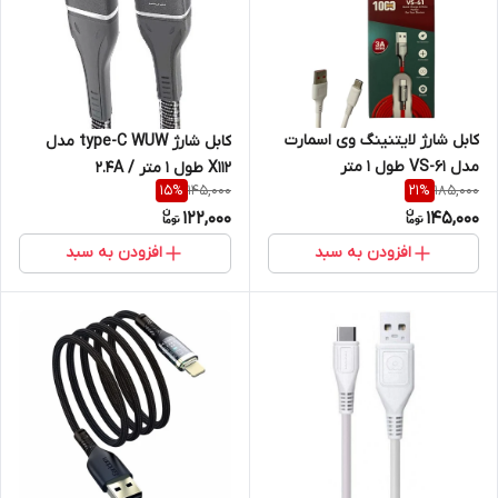
کابل شارژ لایتنینگ وی اسمارت
کابل شارژ type-C WUW مدل
مدل VS-61 طول 1 متر
X112 طول 1 متر / 2.4A
145,000
185,000
15
%
21
%
122,000
145,000
افزودن به سبد
افزودن به سبد