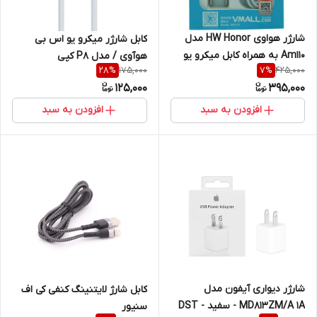
شارژر هواوی HW Honor مدل
کابل شارژر میکرو یو اس بی
Am110 به همراه کابل میکرو یو
هوآوی / مدل P8 کپی
175,000
425,000
28
%
7
%
اس بی
125,000
395,000
افزودن به سبد
افزودن به سبد
شارژر دیواری آیفون مدل
کابل شارژ لایتنینگ کنفی کی اف
MD813ZM/A 1A - سفید - DST
سنیور