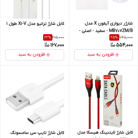
شارژر دیواری آیفون X مدل
کابل شارژ ترانیو مدل X1-V طول 1
MB707ZM/B - سفید - اصلی -
215,000
745,000
22
%
25
%
DST (گارانتی شش ماهه)
167,000
554,000
افزودن به سبد
افزودن به سبد
کابل شارژ لایتنینگ هیسکا مدل
کابل شارژ تایپ سی سامسونگ