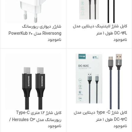
کابل شارژ لایتنینگ دینلاین مدل
شارژر دیواری ریورسانگ
DC-94L طول 1 متر
Riversong مدل PowerKub 20
ناموجود
ناموجود
AD75C - توان 20 وات
کابل شارژ type -C دینلاین مدل
کابل شارژ 1.2 متری Type-C
DC-92C طول 1 متر
ریورسانگ مدل Hercules C3 /
ناموجود
ناموجود
دو سر تایپ سی / توان 100 وات