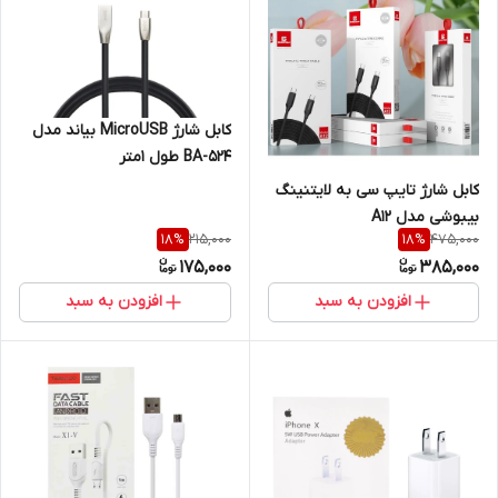
کابل شارژ MicroUSB بیاند مدل
BA-524 طول 1متر
کابل شارژ تایپ سی به لایتنینگ
بیبوشی مدل A12
215,000
475,000
18
%
18
%
175,000
385,000
افزودن به سبد
افزودن به سبد