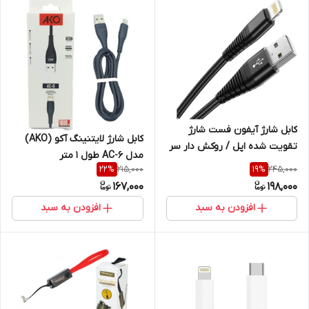
کابل شارژ آیفون فست شارژ
کابل شارژ لایتنینگ آکو (AKO)
تقویت شده اپل / روکش دار سر
مدل AC-6 طول 1 متر
فلزی
215,000
245,000
22
%
19
%
167,000
198,000
افزودن به سبد
افزودن به سبد