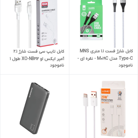
کابل شارژ فست 1.1 متری MNS
کابل تایپ سی فست شارژ 2.1
Type-C مدل M019C - نقره ای -
آمپر ایکس او XO-NB212 طول 1
ناموجود
ناموجود
SMO
متر