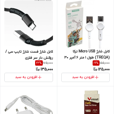
کابل شارژ Micro USB ترکا
کابل شارژ فست شارژ تایپ سی /
(TREQA) طول 1 متر 6 آمپر 30
روکش دار سر فلزی
175,000
155,000
22
%
19
%
وات مدل CA-8651
135,000
125,000
افزودن به سبد
افزودن به سبد