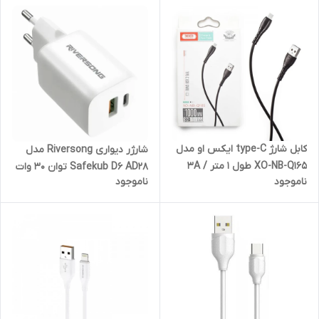
کابل شارژ type-C ایکس او مدل
شارژر دیواری Riversong مدل
XO-NB-Q165 طول 1 متر / 3A
Safekub D6 AD28 توان 30 وات
ناموجود
ناموجود