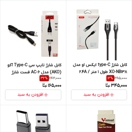
کابل شارژ type-C ایکس او مدل
کابل شارژ تایپ سی Type-C آکو
XO-NB138 طول 1 متر / 2.4A
(AKO) مدل AC-6 فست شارژ
243,000
395,000
32
%
12
%
165,000
345,000
افزودن به سبد
افزودن به سبد