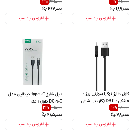
345,000
215,000
13
%
12
%
(گارانتی شش ماهه)
297,000
189,000
افزودن به سبد
افزودن به سبد
کابل شارژ نوکیا سوزنی ریز -
کابل شارژ type -C دینلاین مدل
مشکی - DST (گارانتی شش
DC-90C طول 1 متر
415,000
98,000
31
%
20
%
ماهه)
285,000
78,000
افزودن به سبد
افزودن به سبد