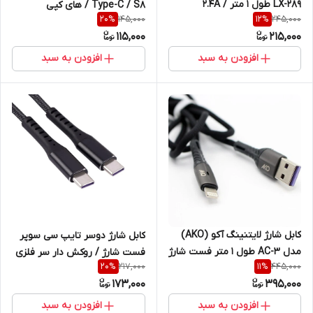
LX-289 طول 1 متر / 2.4A
Type-C / S8 / های کپی
145,000
245,000
20
%
12
%
115,000
215,000
افزودن به سبد
افزودن به سبد
کابل شارژ لایتنینگ آکو (AKO)
کابل شارژ دوسر تایپ سی سوپر
مدل AC-3 طول 1 متر فست شارژ
فست شارژ / روکش دار سر فلزی
217,000
445,000
20
%
11
%
همراه با LED مناسب برای شب
173,000
395,000
افزودن به سبد
افزودن به سبد