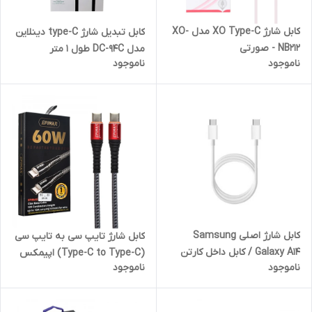
کابل شارژ XO Type-C مدل XO-
کابل تبدیل شارژ type-C دینلاین
NB212 - صورتی
مدل DC-94C طول 1 متر
ناموجود
ناموجود
کابل شارژ اصلی Samsung
کابل شارژ تایپ سی به تایپ سی
Galaxy A14 / کابل داخل کارتن
(Type-C to Type-C) اپیمکس
ناموجود
ناموجود
گوشی
(EPIMAX) طول 25 سانتی متر
مدل EC-23