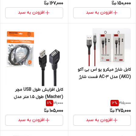
167,000
150,000
افزودن به سبد
افزودن به سبد
کابل شارژ میکرو یو اس بی آکو
(AKO) مدل AC-3 فست شارژ
همراه با LED مناسب برای شب
کابل افزایش طول USB مچر
(Macher) طول 1.5 متر مدل
119,000
315,000
11
%
12
%
MR-84
105,000
275,000
افزودن به سبد
افزودن به سبد