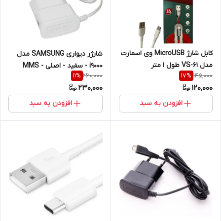
کابل شارژ MicroUSB وی اسمارت
شارژر دیواری SAMSUNG مدل
مدل VS-61 طول 1 متر
i9000 - سفید - اصلی - MMS
260,000
145,000
11
%
17
%
230,000
120,000
افزودن به سبد
افزودن به سبد