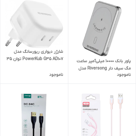
شارژر دیواری ریورسانگ مدل
PowerKub G35 AD107 توان 35
پاور بانک 10000 میلی‌آمپر ساعت
وات
مگ سیف دار Riversong مدل
ناموجود
ناموجود
MagSpeed 10 PB102 توان 22.5
وات