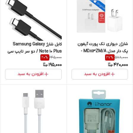
شارژر دیواری تک پورت آیفون
کابل شارژ Samsung Galaxy
پک دار مدل MD813ZM/A -
Note 10 Plus / دو سر تایپ سی
245,000
578,000
20
%
27
%
سفید (گارانتی پارتیان پایا)
195,000
420,000
افزودن به سبد
افزودن به سبد