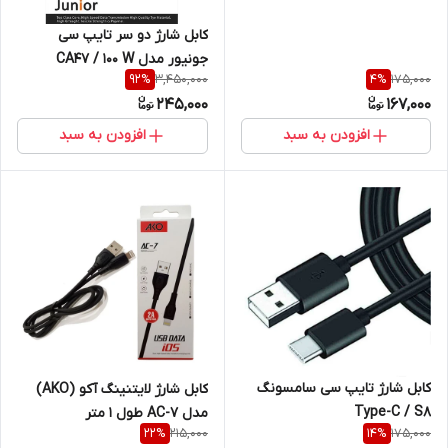
کابل شارژ دو سر تایپ سی
جونیور مدل CA47 / 100 W
3,450,000
175,000
92
%
4
%
245,000
167,000
افزودن به سبد
افزودن به سبد
کابل شارژ تایپ سی سامسونگ
کابل شارژ لایتنینگ آکو (AKO)
Type-C / S8
مدل AC-7 طول 1 متر
215,000
175,000
22
%
14
%