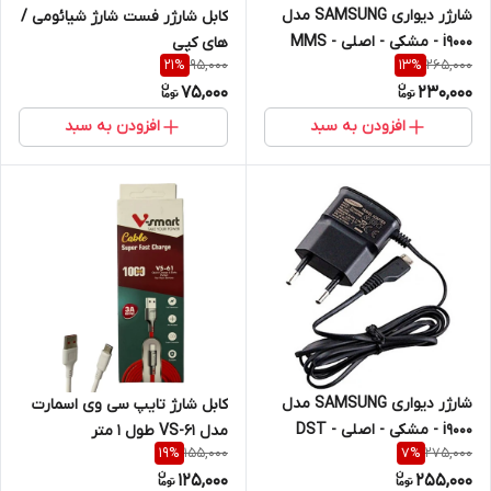
شارژر دیواری SAMSUNG مدل
کابل شارژر فست شارژ شیائومی /
i9000 - مشکی - اصلی - MMS
های کپی
95,000
265,000
21
%
13
%
75,000
230,000
افزودن به سبد
افزودن به سبد
شارژر دیواری SAMSUNG مدل
کابل شارژ تایپ سی وی اسمارت
i9000 - مشکی - اصلی - DST
مدل VS-61 طول 1 متر
155,000
275,000
19
%
7
%
(گارانتی شش ماهه)
125,000
255,000