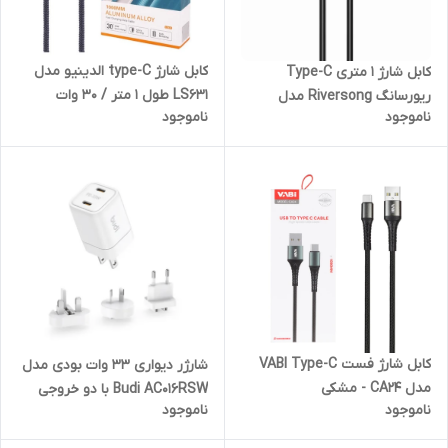
کابل شارژ type-C الدینیو مدل
کابل شارژ 1 متری Type-C
LS631 طول 1 متر / 30 وات
ریورسانگ Riversong مدل
ناموجود
ناموجود
LOTUS 08/ دو سر تایپ سی /
توان 60 وات
کابل شارژ فست VABI Type-C
شارژر دیواری 33 وات بودی مدل
مدل CA24 - مشکی
Budi AC016RSW با دو خروجی
ناموجود
ناموجود
USB-C با گارانتی ۱۸ ماهه شرکتی
(۶ ماه تعویض)