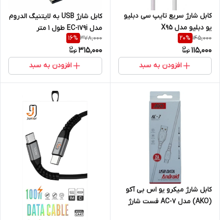
کابل شارژ سریع تایپ سی دبلیو
کابل شارژ USB به لایتنیگ الدروم
یو دبلیو مدل X95
مدل EC-179i طول 1 متر
378,000
145,000
16
%
20
%
315,000
115,000
افزودن به سبد
افزودن به سبد
کابل شارژ میکرو یو اس بی آکو
(AKO) مدل AC-7 فست شارژ