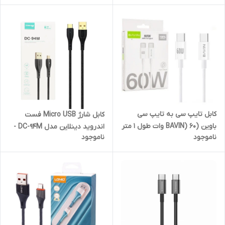
کابل تایپ سی به تایپ سی
کابل شارژ Micro USB فست
باوین (BAVIN) 60 وات طول 1 متر
اندروید دینلاین مدل DC-94M -
ناموجود
ناموجود
مدل CB274
مشکی