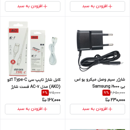
افزودن به سبد
افزودن به سبد
شارژر سیم وصل میکرو یو اس
کابل شارژ تایپ سی Type-C آکو
بی Samsung i9000
(AKO) مدل AC-7 فست شارژ
175,000
2,650,000
4
%
91
%
167,000
230,000
افزودن به سبد
افزودن به سبد