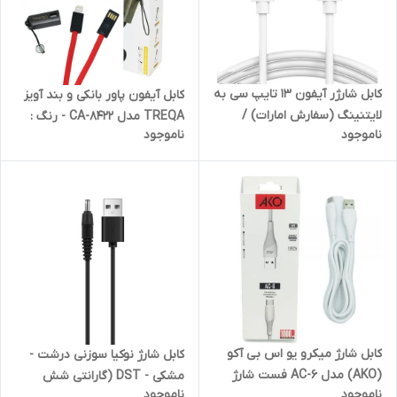
کابل شارژر آیفون 13 تایپ سی به
کابل آیفون پاور بانکی و بند آویز
لایتنینگ (سفارش امارات) /
TREQA مدل CA-8422 - رنگ :
ناموجود
ناموجود
MM0A3ZM/A - A2561
قرمز
کابل شارژ میکرو یو اس بی آکو
کابل شارژ نوکیا سوزنی درشت -
(AKO) مدل AC-6 فست شارژ
مشکی - DST (گارانتی شش
ناموجود
ناموجود