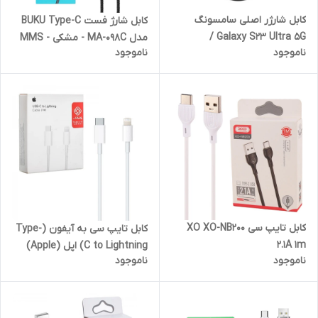
کابل شارژر اصلی سامسونگ
کابل شارژ فست BUKU Type-C
Galaxy S23 Ultra 5G /
مدل MA-098C - مشکی - MMS
ناموجود
ناموجود
هولوگرام اصلی شرکت Tech21
کابل تایپ سی XO XO-NB200
کابل تایپ سی به آیفون (Type-
2.1A 1m
C to Lightning) اپل (Apple)
ناموجود
ناموجود
طول 1 متر گارانتی پارتیان