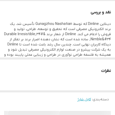
نوع رابط
نقد و بررسی
USB
دینلاین Dinline که توسط Gunagzhou Nashatian تأسیس شد، یک
برند الکترونیکی مصرفی است که تحقیق و توسعه، طراحی، تولید و
فروش را ادغام می کند. Dinline از شعار برند &#34;Durable Irresistible
Nimble&#34; ساده شده است که نشان دهنده اصرار برند بر تفکر از
دیدگاه کاربران نهایی است. چندین سال رشد باعث شده است تا Dinline
به یک شرکت پیشرو در صنعت لوازم الکترونیکی مصرفی تبدیل شود و
همیشه به فلسفه طراحی نوآوری در طراحی و زیبایی عملی پایبند بوده و
بر فناوری جدید و مواد سازگار با محیط زیست تمرکز دارد و در عین حال
عناصر مد را در محصولات ادغام می کند. کابل تبدیل DC-92C این با
حفاظت امنیتی چندگانه، شارژ سریع بدون آسیب و همگام سازی سریع
نظرات
داده ها در زمان واقعی طراحی شده است رابط ارتقا یافته و تقویت شده
می تواند در برابر خم شدن یا کمانش مکرر مقاومت کند تا از شکستگی
جلوگیری کند استفاده از مواد سازگار با محیط زیست که نرم، پلاستیکی
ضد کشش و خمش هستند کابل DC-92C دارای سرعت انتقال داده 480
Mbps بوده با توان 2.4 آمپر همچنین با قطر 16mm با جنس داخلی مسی
دسته‌بندی
:
کابل شارژ
یکی از باکیفیت ترین و با دوام ترین کابل های حال حاضر بازار جهانی
میباشد .