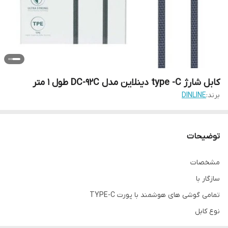
کابل شارژ type -C دینلاین مدل DC-92C طول 1 متر
برند:
DINLINE
توضیحات
مشخصات
سازگار با
تمامی گوشی های هوشمند با پورت TYPE-C
نوع کابل
USB Type-C