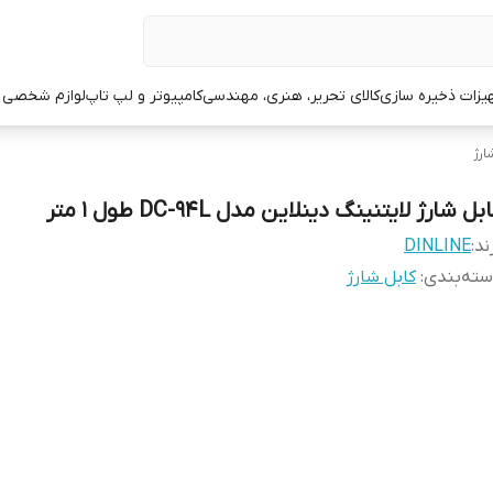
یزات ذخیره سازی
کالای تحریر، هنری، مهندسی
کامپیوتر و لپ تاپ
لوازم شخصی 
ارژ
بل شارژ لایتنینگ دینلاین مدل DC-94L طول 1 متر
ند:
DINLINE
ته‌بندی
:
کابل شارژ