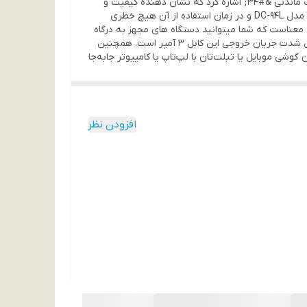
کمپانی ناشاتیان در شهر گوانجو چین صاحب برند دینلاین می باشد. از ویژگی های بارز این برند می توان به شعار برند &#34;زیرک جذاب ماندنی &#34; اشاره کرد که نشان دهنده کیفیت و
طراحی در ساخت محصولات این برند می باشد. برند دینلاین با تولید کابل های USB به USB-C با استاندارد های nano-gold plated کابل مدل DC-94L و در زمان استفاده از آن هیچ خطری
U مدل DC-94L از فناوری Power Delivery پشتیبانی میکند ، این بدین معناست که شما میتوانید دستگاه های مجهز به درگاه
لایتینگ خود را با آداپتور لایتینگ یا پاوربانک لایتینگ و یا لپ تاپ های مجهز به درگاه لایتینگ و .... با سرعت بیشتری شارژ کنید همچنین شدت جریان خروجی این کابل 3 آمپر است. همچنین
گوشی موبایل یا تبلت‌تان با لپ‌تاپ یا کامپیوتر جابه‌جا
افزودن نظر