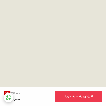
175,000
14
%
افزودن به سبد خرید
150,000