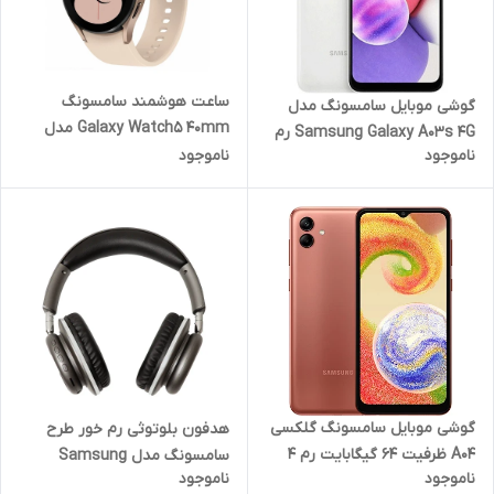
ساعت هوشمند سامسونگ
گوشی موبایل سامسونگ مدل
Galaxy Watch5 40mm مدل
Samsung Galaxy A03s 4G رم
SM-R900 - رز گلد - اصلی
ناموجود
ناموجود
3 گیگابایت ظرفیت 32 گیگابایت
(گارانتی 18 ماهه شرکتی)
گوشی موبایل سامسونگ گلکسی
هدفون بلوتوثی رم خور طرح
A04 ظرفیت 64 گیگابایت رم 4
سامسونگ مدل Samsung
ناموجود
ناموجود
گیگابایت
Level S09