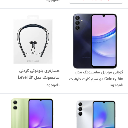
ناموجود
هندزفری بلوتوثی گردنی
گوشی موبایل سامسونگ مدل
سامسونگ مدل Level U2
Galaxy A15 دو سیم کارت ظرفیت
ناموجود
ناموجود
128 گیگابایت و رم 4 گیگابایت -
ویتنام