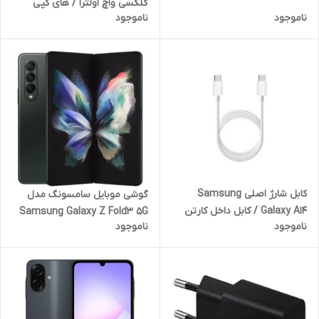
گلکسی واچ اولترا / های کپی
ناموجود
ناموجود
(کیفیت عالی)
کابل شارژ اصلی Samsung
گوشی موبایل سامسونگ مدل
Galaxy A14 / کابل داخل کارتن
Samsung Galaxy Z Fold3 5G
ناموجود
ناموجود
گوشی
رم 12 گیگابایت ظرفیت 256
گیگابایت