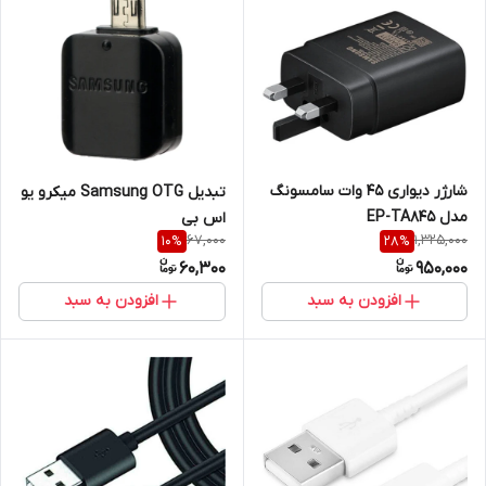
شارژر دیواری 45 وات سامسونگ
تبدیل Samsung OTG میکرو یو
مدل EP-TA845
اس بی
67,000
1,325,000
10
%
28
%
60,300
950,000
افزودن به سبد
افزودن به سبد