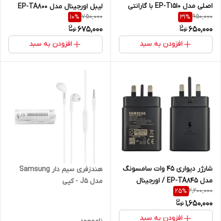
اصلی مدل EP-T1510 با گارانتی
لیبل اورجینال مدل EP-TA800
750,000
950,000
10
%
31
%
675,000
650,000
افزودن به سبد
افزودن به سبد
شارژر دیواری 45 وات سامسونگ
هندزفری سیم دار Samsung
مدل EP-TA845 / اورجینال
مدل J5 - کپی
2,200,000
25
%
شرکت TECH21
1,650,000
افزودن به سبد