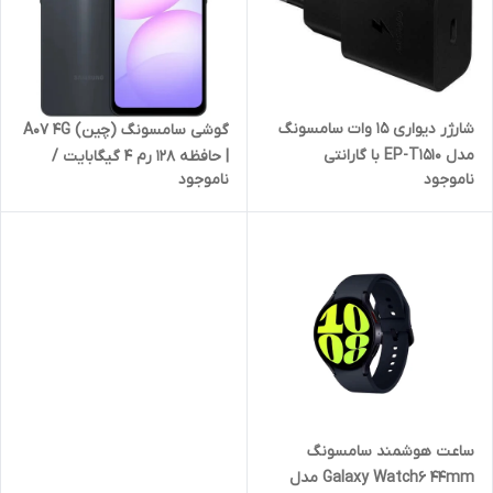
شارژر دیواری 15 وات سامسونگ
گوشی سامسونگ (چین) A07 4G
مدل EP-T1510 با گارانتی
| حافظه 128 رم 4 گیگابایت /
ناموجود
ناموجود
مشکی
ساعت هوشمند سامسونگ
Galaxy Watch6 44mm مدل