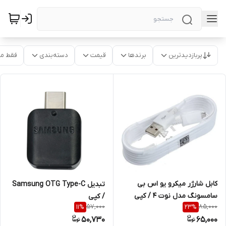
پربازدیدترین
برندها
قیمت
دسته‌بندی
فقط م
کابل شارژر میکرو یو اس بی
تبدیل Samsung OTG Type-C
سامسونگ مدل نوت 4 / کپی
/ کپی
57,000
85,000
11
%
23
%
50,730
65,000