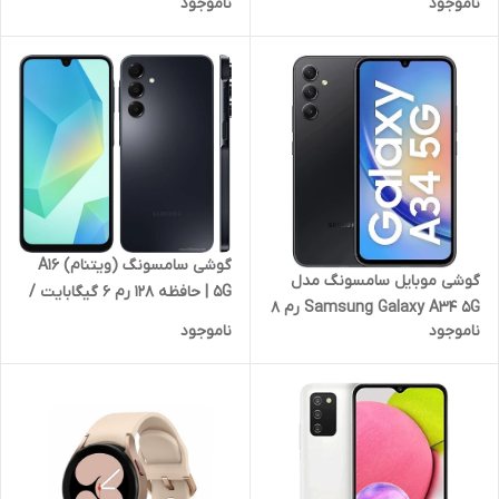
ناموجود
ناموجود
Galaxy RFTJ8
گوشی سامسونگ (ویتنام) A16
گوشی موبایل سامسونگ مدل
5G | حافظه 128 رم 6 گیگابایت /
Samsung Galaxy A34 5G رم 8
مشکی
ناموجود
ناموجود
گیگابایت ظرفیت 256 گیگابایت