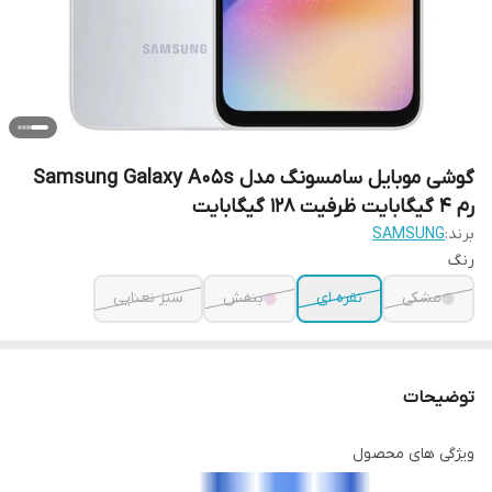
گوشی موبایل سامسونگ مدل Samsung Galaxy A05s
رم 4 گیگابایت ظرفیت 128 گیگابایت
برند:
SAMSUNG
رنگ
مشکی
نقره ای
بنفش
سبز نعنایی
توضیحات
ویژگی های محصول