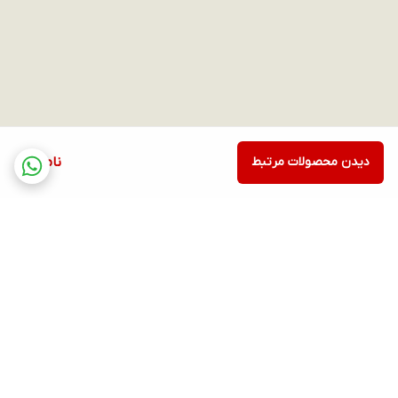
توضیحات وای فای
Wi-Fi Direct, دوبانده
بلوتوث
A2DP, LE
نسخه بلوتوث
5.1
فناوری GPS
BDS, Galileo, GLONASS, QZSS
درگاه ارتباطی
USB Type-C 2.0
دیدن محصولات مرتبط
ناموجود
صدا
اسپیکر
دارد
جک هدفون/ میکروفون
جک 3.5 میلی متری
باتری
نوع باتری
LiPo, لیتیوم پلیمر
برگشت به بالا
توضیحات باتری
5000 میلی آمپر
سرعت شارژ باتری
شارژ سریع 25 وات
گارانتی