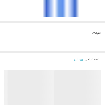
نظرات
دسته‌بندی
:
موبایل
پردازنده مرکزی
تراشه
Qualcomm SM6225 Snapdragon 680 4G (6 nm)