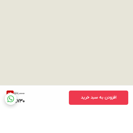
57,000
11
%
افزودن به سبد خرید
50,730