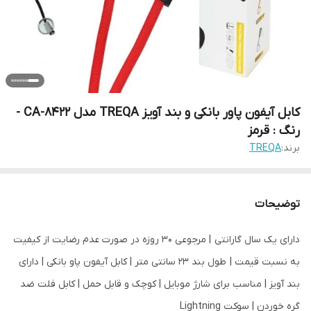
کابل آیفون پاور بانکی و بند آویز TREQA مدل CA-8422 -
رنگ : قرمز
برند:
TREQA
توضیحات
دارای یک سال گارانتی | مرجوعی 30 روزه در صورت عدم رضایت از کیفیت
به نسبت قیمت | طول بند 23 سانتی متر | کابل آیفون پاو بانکی | دارای
بند آویز | مناسب برای شارژ موبایل | کوچک و قابل حمل | کابل فلت ضد
گره خوردن | سوکت Lightning