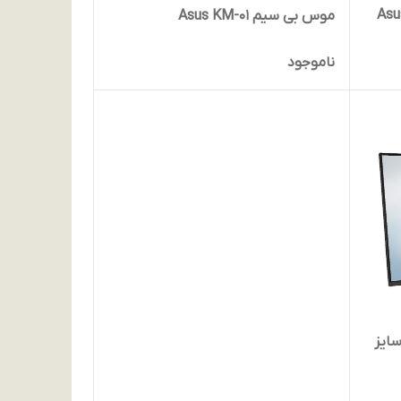
14 اینچی ایسوس مدل Asus
موس بی سیم Asus KM-01
ناموجود
ور ایسوس مدل VZ27EHE سایز