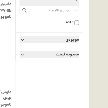
ng VG27VH1B
ناموجود
ASUS
موجودی
محدوده قیمت
ماوس گ
8404
ناموجود