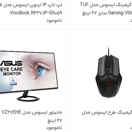
مانیتور گیمینگ ایسوس مدل TUF
لپ تاپ 
Gami سایز 27 اینچ
VivoBook R427JP-EK059
ناموجود
یمینگ طرح ایسوس مدل
مانیت
27 اینچ
ناموجود