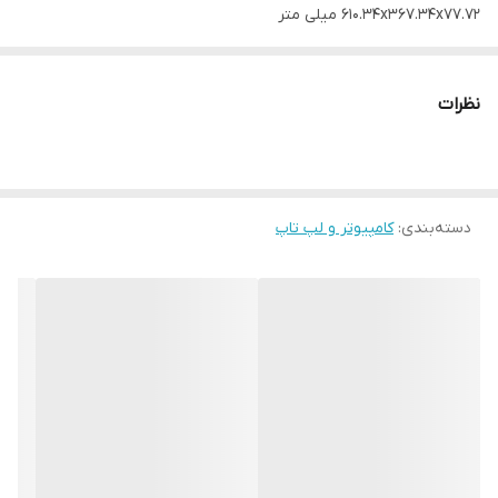
610.34x367.34x77.72 میلی متر
وزن با پایه :
5350 گرم
نظرات
وزن بدون پایه :
4370 گرم
نوع صفحه نمایش :
خمیده
دسته‌بندی
:
کامپیوتر و لپ تاپ
سایز صفحه نمایش :
27 اینچ
نوع پنل :
VA
رزولوشن صفحه نمایش :
1080x1920 پیکسل - Full HD یا 1080p
نسبت تصویر :