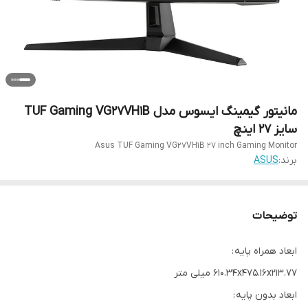
مانیتور گیمینگ ایسوس مدل TUF Gaming VG27VH1B
سایز 27 اینچ
Asus TUF Gaming VG27VH1B 27 inch Gaming Monitor
برند:
ASUS
توضیحات
ابعاد همراه پایه :
610.34x475.16x213.77 میلی متر
ابعاد بدون پایه :