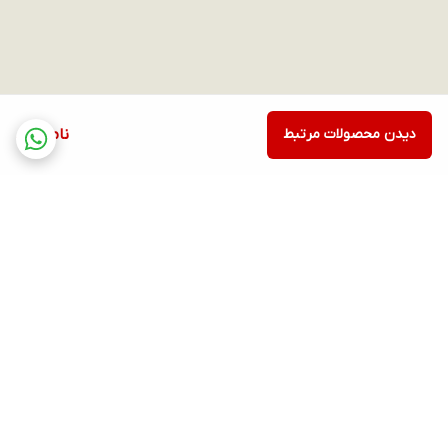
جک 3.5 میلی متری
خروجی هدفون :
دارد
بلندگو (اسپیکر) :
دیدن محصولات مرتبط
ناموجود
2 عدد 2 وات
سایر مشخصات :
فناوری Adaptive-Sync برای رندر بهتر پیکسل ها جهت جلوگیری از
پارگی تصاویر، AMD FreeSync Premium technology، ELMB
(Extreme Low Motion Blur)، فناوری حذف پرش تصویر GameFast
Input technology، قابلیت Shadow Boost برای بهبود نمایش رنگ
برگشت به بالا
مشکی و سایه ها