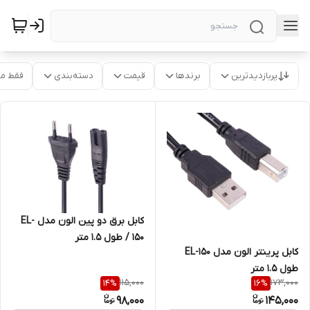
پربازدیدترین
برندها
قیمت
دسته‌بندی
فقط م
کابل برق دو پین الون مدل EL-
150 / طول 1.5 متر
کابل پرینتر الون مدل EL-150
طول 1.5 متر
115,000
173,000
14
%
16
%
98,000
145,000