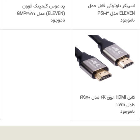
اسپیکر بلوتوثی قابل حمل
پد موس گیمینگ الوون
ELEVEN مدل PS103
(ELEVEN) مدل GMP3070
ناموجود
ناموجود
کابل HDMI الون 4K مدل 4K170
طول 1.7m
ناموجود