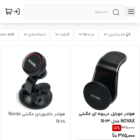
جدیدترین
برندها
قیمت
دسته‌بندی
فقط محص
هولدر موبایل دریچه ای مگنتی
هولدر داشبوردی مگنتی Novax
NOVAX مدل N-23
N-28
445,000
15
%
375,000