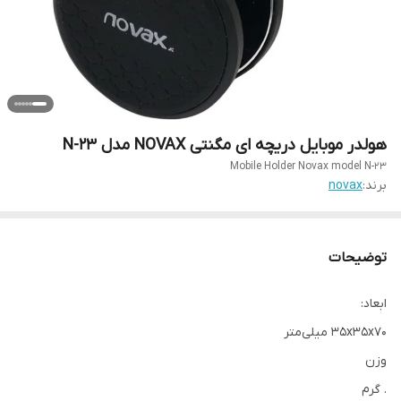
هولدر موبایل دریچه ای مگنتی NOVAX مدل N-23
Mobile Holder Novax model N-23
برند:
novax
توضیحات
ابعاد:
۳۵x۳۵x۷۰ میلی‌متر
وزن
. گرم