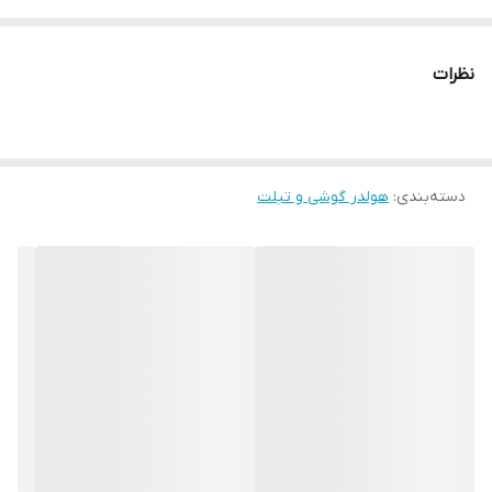
مناسب برای
انواع گوشی موبایل
نظرات
جنس
پلاستیک و آلیاژ آلومینیوم
سایر توضیحات
دسته‌بندی
:
هولدر گوشی و تبلت
دارای بدنه کوچک و مستحکم ساخته شده از فلز و پلاستیک با طراحی L
شکل وجود آهنربای قوی درون هولدر به منظور اتصال مناسب گوشی
موبایل به آن اتصال پایه نگهدارنده به دریچه ی کولر انواع خودرو توسط
گیره تعبیه شده به همراه دو عدد ورقه ی فلزی جهت قرارگیری پشت
قاب تلفن همراه قابلیت چرخش ۳۶۰ درجه ای هولدر و استفاده آسان تر
برای کاربر