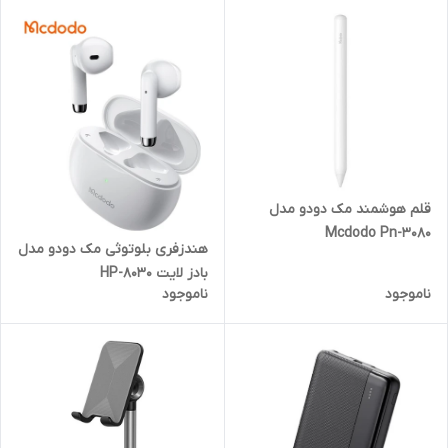
قلم هوشمند مک دودو مدل
Mcdodo Pn-3080
هندزفری بلوتوثی مک دودو مدل
بادز لایت HP-8030
ناموجود
ناموجود