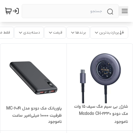
پربازدیدترین
برندها
قیمت
دسته‌بندی
فقط م
شارژر بی سیم مگ سیف 15 وات
پاوربانک مک دودو مدل MC-6041
مک دودو Mcdodo CH-2330
ظرفیت 10000 میلی‌امپر ساعت
15W Magsafe Quick Charger
ناموجود
ناموجود