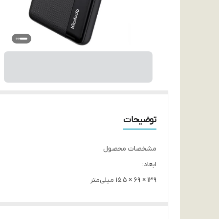
توضیحات
مشخصات محصول
ابعاد:
139 × 69 × 15.5 میلی‌متر
وزن:
218 گرم