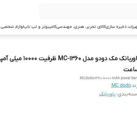
یزات ذخیره سازی
کالای تحریر، هنری، مهندسی
کامپیوتر و لپ تاپ
لوازم شخصی 
پاوربانک مک دودو مدل MC-1360 ظرفیت 10000 میلی 
اعت
MCdodo-1360 10000 mAh power ba
ند:
MC dodo
ته‌بندی
:
پاوربانک