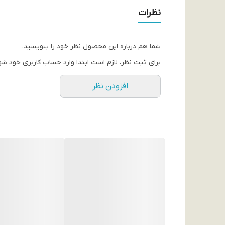
تعداد درگاه خروجی:
نظرات
دو عدد
ورودی:
شما هم درباره این محصول نظر خود را بنویسید.
5 وات/2 آمپر
برای ثبت نظر، لازم است ابتدا وارد حساب کاربری خود شو
رابط (INTERFACE):
افزودن نظر
microUSB, Type-C, USB
باتری:
لیتیوم پلیمری
جنس بدنه:
پلاستیک ABS, پلی کربنات (PC)
لوازم جانبی:
دفترچه راهنما, کابل شارژ micro USB
طول کابل:
20 سانتی متر