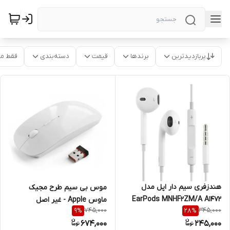
پربازدیدترین
برندها
قیمت
دسته‌بندی
فقط م
هندزفری سیم دار اپل مدل
موس بی سیم طرح مجیک
EarPods MNHF2ZM/A A1472
ماوس Apple - غیر اصل
745,000
345,000
9
%
28
%
674,000
245,000