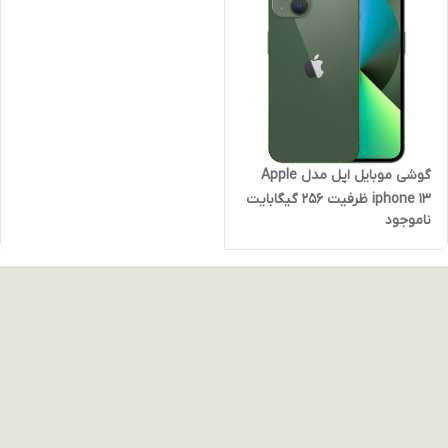
گوشی موبایل اپل مدل Apple
iphone 13 ظرفیت 256 گیگابایت
ناموجود
رم 4 گیگابایت-نات اکتیو CH/A