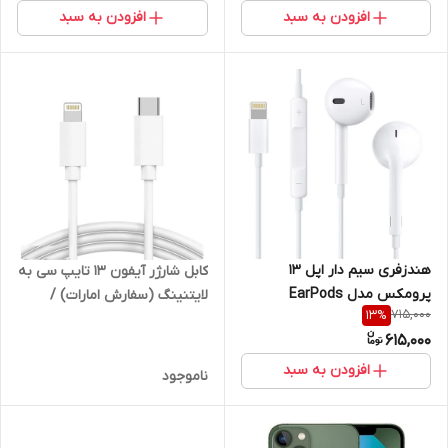
افزودن به سبد
افزودن به سبد
هندزفری سیم دار اپل 13
کابل شارژر آیفون 13 تایپ سی به
پرومکس مدل EarPods
لایتنینگ (سفارش امارات) /
715,000
13
%
MMTN2ZM/A A 1748 / پک زرد
MM0A3ZM/A - A2561
615,000
افزودن به سبد
ناموجود