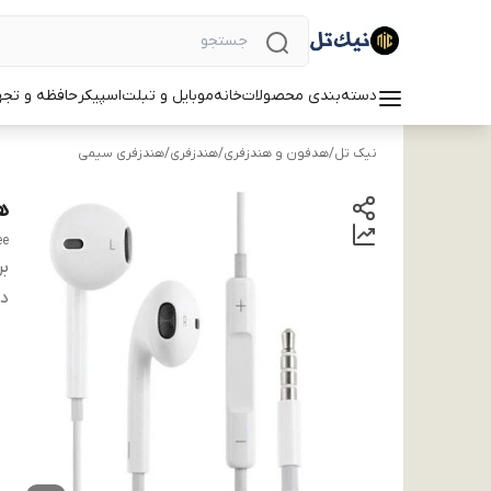
دسته‌بندی محصولات
خانه
موبایل و تبلت
اسپیکر
حافظه و تجه
نیک تل
/
هدفون و هندزفری
/
هندزفری
/
هندزفری سیمی
هن
ee
بر
دس