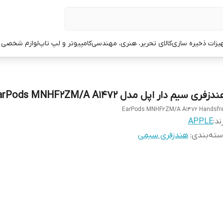
یزات ذخیره سازی
کالای تحریر، هنری، مهندسی
کامپیوتر و لپ تاپ
لوازم شخصی 
دزفری سیم دار اپل مدل EarPods MNHF2ZM/A A1472
EarPods MNHF2ZM/A A1472 Handsfr
ند:
APPLE
ته‌بندی
:
هندزفری سیمی