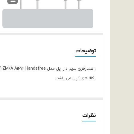
توضیحات
. هندزفری سیم دار اپل مدل EarPods MNHF2ZM/A A1472 Handsfree / اپل استوری ۶
. کالا های کپی می باشد.
نظرات