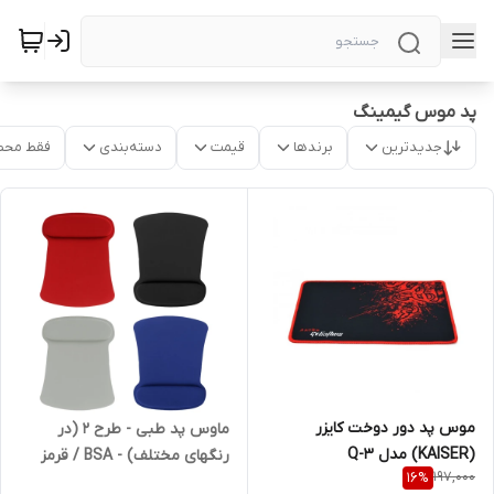
پد موس گیمینگ
جدیدترین
برندها
قیمت
دسته‌بندی
فقط محص
موس پد دور دوخت کایزر
ماوس پد طبی - طرح 2 (در
(KAISER) مدل Q-3
رنگهای مختلف) - BSA / قرمز
197,000
16
%