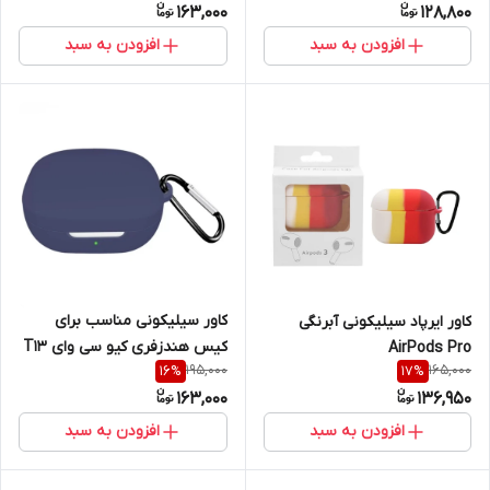
163,000
128,800
افزودن به سبد
افزودن به سبد
کاور سیلیکونی مناسب برای
کاور ایرپاد سیلیکونی آبرنگی
کیس هندزفری کیو سی وای T13
AirPods Pro
195,000
165,000
16
%
17
%
ANC
163,000
136,950
افزودن به سبد
افزودن به سبد