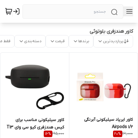
کاور هندزفری بلوتوثی
پربازدیدترین
برندها
قیمت
دسته‌بندی
فقط م
کاور ایرپاد سیلیکونی آبرنگی
کاور سیلیکونی مناسب برای
Airpods 1/2
کیس هندزفری کیو سی وای T13
195,000
161,000
16
%
20
%
X