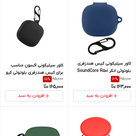
کاور سیلیکونی کیس هندزفری
کاور سیلیکونی اکسون مناسب
بلوتوثی انکر SoundCore R50i
برای کیس هندزفری بلوتوثی کیو
195,000
195,000
15
%
16
%
سی وای T13
165,000
163,000
افزودن به سبد
افزودن به سبد