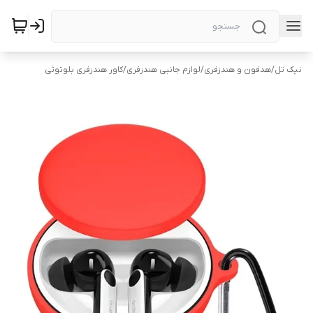
نیک تل
/
هدفون و هندزفری
/
لوازم جانبی هندزفری
/
کاور هندزفری بلوتوثی