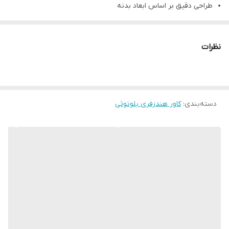
طراحی دقیق بر اساس ابعاد بدنه
تنوع رنگی بالا
پوشش کامل و یکپارچه کیس شارژ
نظرات
قلاب فلزی
برش محل شارژ
دسته‌بندی
:
کاور هندزفری بلوتوثی