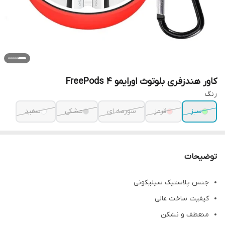
کاور هندزفری بلوتوث اورایمو FreePods 4
رنگ
سبز
قرمز
سورمه ای
مشکی
سفید
توضیحات
جنس پلاستیک سیلیکونی
کیفیت ساخت عالی
منعطف و نشکن