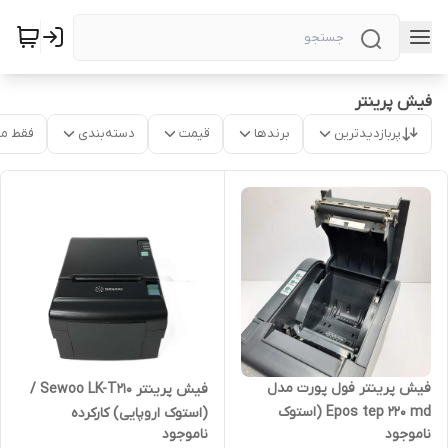
فیش پرینتر
پربازدیدترین
برندها
قیمت
دسته‌بندی
فقط م
فیش پرینتر فول پورت مدل
فیش پرینتر Sewoo LK-T210 /
Epos tep 220 md (استوک
(استوک اروپایی) کارکرده
ناموجود
ناموجود
اروپایی) کارکرده