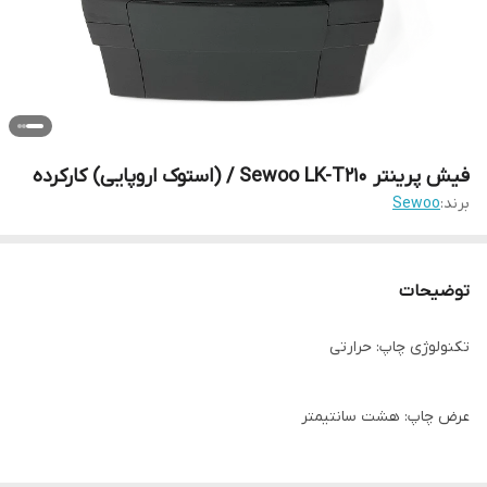
فیش پرینتر Sewoo LK-T210 / (استوک اروپایی) کارکرده
برند:
Sewoo
توضیحات
تکنولوژی چاپ: حرارتی
عرض چاپ: هشت سانتیمتر
رزولوشن چاپ: 180 dpi