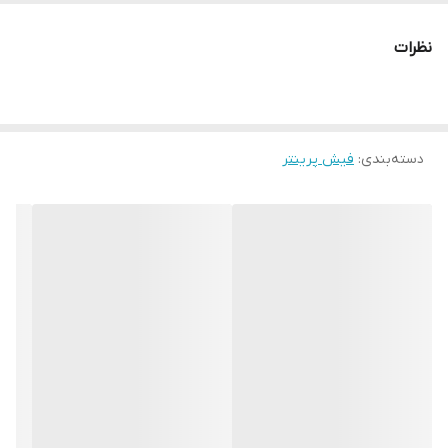
نظرات
سرعت چاپ: 200 میلیمتر بر ثانیه
درگاه ارتباطی: USB
دسته‌بندی
:
فیش پرینتر
وزن: 1.7 کیلو گرم
عمر کاتر اتوماتیک: 1.5 میلیون برش
دمای کار: 5 تا 40 درجه سانتی گراد