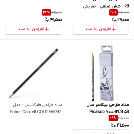
6B - شش ضلعی - تمرینی
55,000
35,000
24
%
17
%
41,500
29,000
افزودن به سبد
افزودن به سبد
مداد طراحی پیکاسو مدل
مداد طراحی فابرکاستل - مدل
Picasso 7000-12CB 5B
Faber-Castell GOLD FABER-
55,000
24
%
1221 6B
41,500