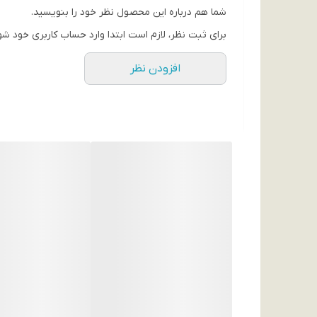
فرم سطح مقطع
شما هم درباره این محصول نظر خود را بنویسید.
شش ضلعی
برای ثبت نظر، لازم است ابتدا وارد حساب کاربری خود شو
درجه سختی نوک
افزودن نظر
B
جنس جعبه
مقوایی
رنگ نوشتاری
مشکی
تعداد موجود در بسته
12
قطر سطح مقطع
5 میلی‌متر