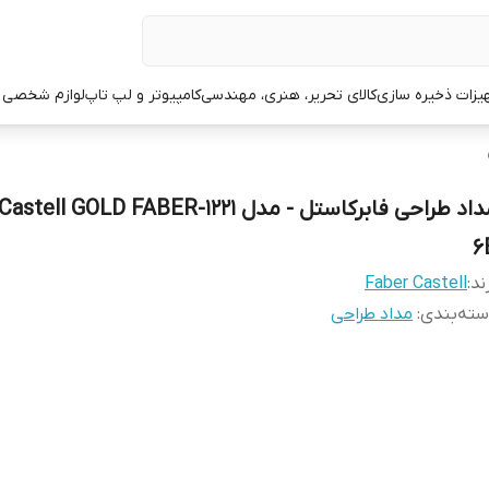
یزات ذخیره سازی
کالای تحریر، هنری، مهندسی
کامپیوتر و لپ تاپ
لوازم شخصی 
مداد طراحی فابرکاستل - مدل l GOLD FABER-1221
6
ند:
Faber Castell
ته‌بندی
:
مداد طراحی