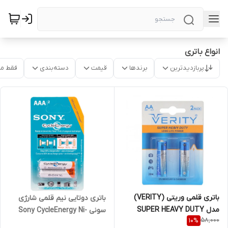
انواع باتری
پربازدیدترین
برندها
قیمت
دسته‌بندی
فقط م
باتری قلمی وریتی (VERITY)
باتری دوتایی نیم قلمی شارژی
مدل SUPER HEAVY DUTY
سونی Sony CycleEnergy Ni-
58,000
10
%
R6P-S X2 (کارتی 2 تایی)
MH AAA 1550mAh