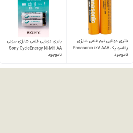
باتری دوتایی نیم قلمی شارژی
باتری دوتایی قلمی شارژی سونی
پاناسونیک Panasonic 1.2V AAA
Sony CycleEnergy Ni-MH AA
ناموجود
ناموجود
630mAh High-Copy
2500mAh