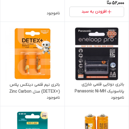
52,000
افزودن به سبد
ناموجود
باتری دوتایی قلمی شارژی
باتری نیم قلمی دیتکس پلاس
پاناسونیک Panasonic Ni-MH
(+DETEX) مدل Zinc Carbon
ناموجود
ناموجود
AA 2550mAh
1.5V R03P AAA (کارتی 2 تایی)