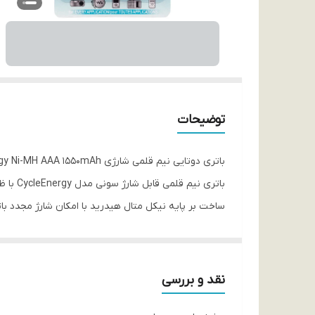
توضیحات
باتری دوتایی نیم قلمی شارژی Sony CycleEnergy Ni-MH AAA 1550mAh
باتری نیم قلمی قابل شارژ سونی مدل CycleEnergy با ظرفیت ۱۵۵۰mAh بسته ۲ عددی
ساخت بر پایه نیکل متال هیدرید با امکان شارژ مجدد باتری از نوع نیم قلمی AAA
دارای ظرفیت ۱۵۵۰ میلی آمپر ساعت و ولتاژ برابر با ۱٫۲ ولت مناسب استفاده در کنترل، ساعت، چراغ قوه، رادیو و ضبط صوت و …
نقد و بررسی