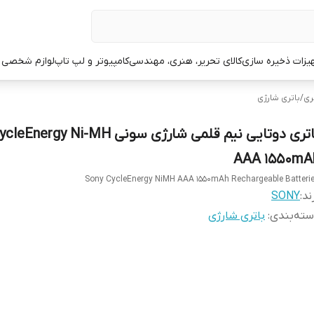
یزات ذخیره سازی
کالای تحریر، هنری، مهندسی
کامپیوتر و لپ تاپ
لوازم شخصی 
تری
/
باتری شارژی
باتری دوتایی نیم قلمی شارژی سونی y Ni-MH
AAA 1550mA
Sony CycleEnergy NiMH AAA 1550mAh Rechargeable Batteri
ند:
SONY
ته‌بندی
:
باتری شارژی