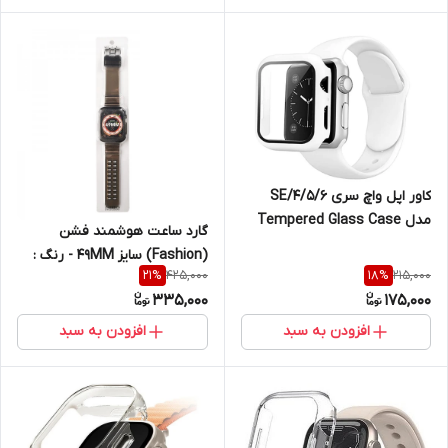
کاور اپل واچ سری 4/5/6/SE
مدل Tempered Glass Case
گارد ساعت هوشمند فشن
سایز 41 میلی متری / سفید
(Fashion) سایز 49MM - رنگ :
425,000
215,000
21
%
18
%
دودی
335,000
175,000
افزودن به سبد
افزودن به سبد