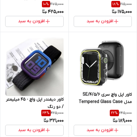
سایز 42 میلی متری / مشکی
475,000
215,000
10
%
18
%
میلیمتر
425,000
175,000
افزودن به سبد
افزودن به سبد
کاور اپل واچ سری 4/5/6/SE
کاور دیفندر اپل واچ - 45 میلیمتر
مدل Tempered Glass Case
/ دو رنگ
سایز 41 میلی متری / شفاف نئون
425,000
245,000
24
%
22
%
321,000
189,000
افزودن به سبد
افزودن به سبد