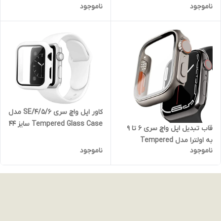
ناموجود
ناموجود
میلی متری / مشکی
کاور اپل واچ سری 4/5/6/SE مدل
Tempered Glass Case سایز 44
قاب تبدیل اپل واچ سری 6 تا 9
میلی متری / سفید
به اولترا مدل Tempered
ناموجود
ناموجود
Glass/ 44mm