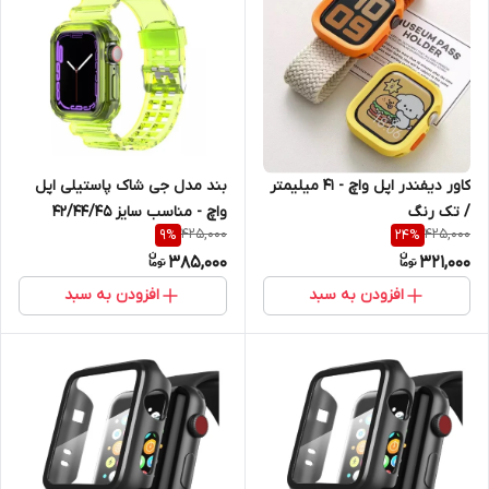
کاور دیفندر اپل واچ - 41 میلیمتر
بند مدل جی شاک پاستیلی اپل
/ تک رنگ
واچ - مناسب سایز 42/44/45
425,000
425,000
9
%
24
%
میلیمتر
385,000
321,000
افزودن به سبد
افزودن به سبد