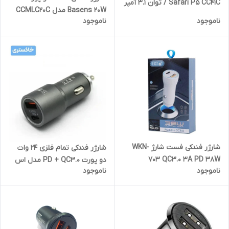
Safari P5 CC41C / توان 3.1 آمپر
Basens 20W مدل CCMLC20C
ناموجود
ناموجود
شارژر فندکی فست شارژ WKN-
شارژر فندکی تمام فلزی 24 وات
703 QC3.0 3A PD 38W
دو پورت PD + QC3.0 مدل اس
ناموجود
ناموجود
زد ایکس SZX SZ09