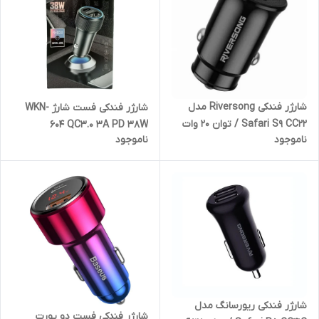
شارژر فندکی Riversong مدل
شارژر فندکی فست شارژ WKN-
Safari S9 CC22 / توان 20 وات
604 QC3.0 3A PD 38W
ناموجود
ناموجود
شارژر فندکی ریورسانگ مدل
شارژر فندکی فست دو پورت