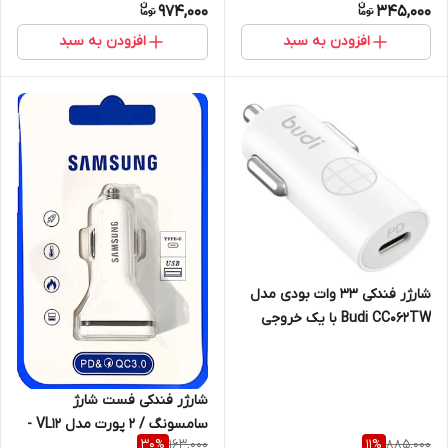
974,000
345,000
(۶ ماه تعویض)
افزودن به سبد
افزودن به سبد
شارژر فندکی 33 وات بودی مدل
Budi CC062TW با یک خروجی
USB-C با گارانتی 18 ماهه شرکتی
(6 ماه تعویض) - سفید
شارژر فندکی فست شارژ
سامسونگ / 2 پورت مدل VL12 -
163,000
885,000
30
%
11
%