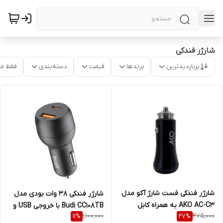
شارژر فندکی
پربازدیدترین
برندها
قیمت
دسته‌بندی
فقط م
شارژر فندکی فست شارژ آکو مدل
شارژر فندکی 38 وات بودی مدل
AKO AC-C3 به همراه کابل
Budi CC108TB با خروجی USB و
1,100,000
475,000
11
%
27
%
TYPE-C
USB-C با گارانتی ۱۸ ماهه شرکتی