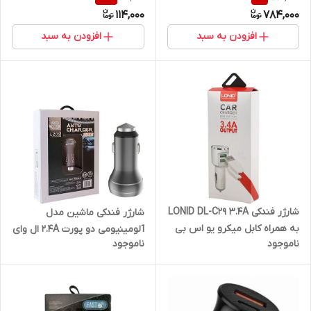
غیر اصل / پک ضعیف
114,000
784,000
افزودن به سبد
افزودن به سبد
شارژر فندکی LONID DL-C29 3.4A
شارژر فندکی ماشین مدل
به همراه کابل میکرو یو اس بی
آلومینیومی دو پورت 2.4A ال وای
ناموجود
ناموجود
زد LYZ LZ02