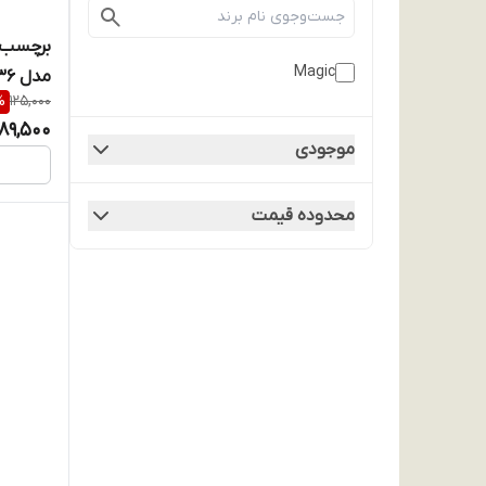
Magic
مدل Samsung Galaxy A56 / A36
%
125,000
89,500
موجودی
محدوده قیمت