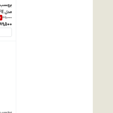
مدل Samsung Galaxy S24 FE
%
125,000
89,500