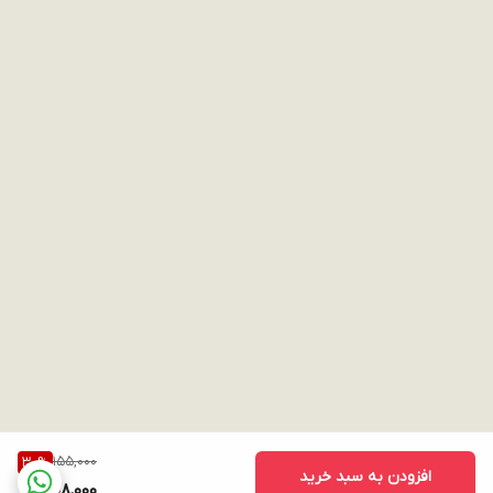
155,000
30
%
افزودن به سبد خرید
108,000