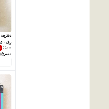
Quilo
SADAF
SALEH CO
S A M
برگ - ک
SEPEHR
%
155,000
115,000
SHAFIEI
Techno
YASAC
ZARIN
آوای باران