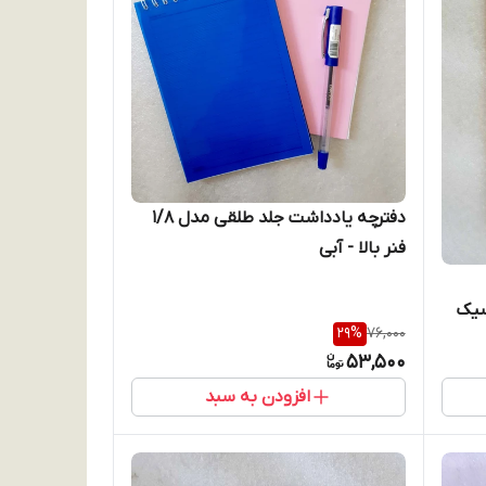
دفترچه یادداشت جلد طلقی مدل 1/8
فنر بالا - آبی
اسیک
29
%
76,000
53,500
افزودن به سبد