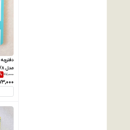
مدل 1/8 فنر بالا
%
97,000
73,000