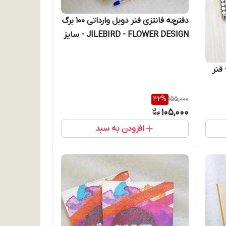
دفترچه فانتزی فنر دوبل وارداتی 100 برگ
JILEBIRD - FLOWER DESIGN - سایز
75*109 میلیمتر
نر دوبل جلد طلقی P.P - فنر
32
%
155,000
105,000
افزودن به سبد