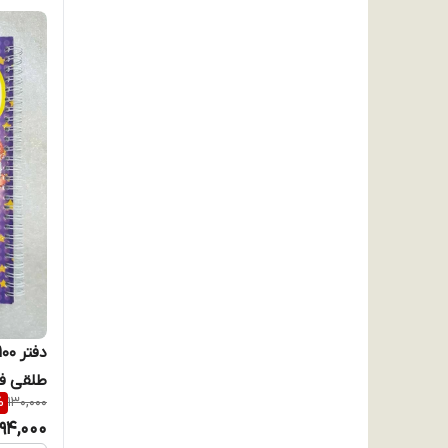
طلقی فان
%
130,000
94,000