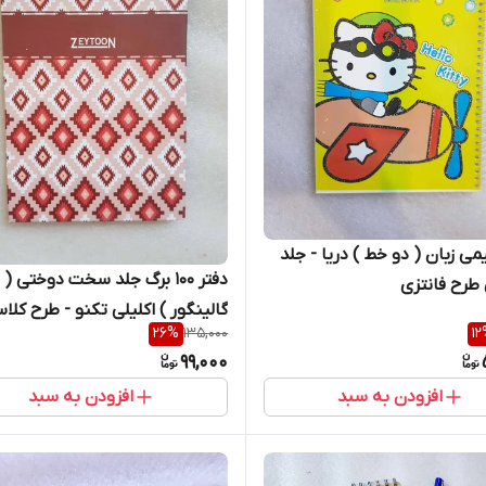
می زبان ( دو خط ) دریا - جلد
دفتر 100 برگ جلد سخت دوختی (
طرح فانتزی
گالینگور ) اکلیلی تکنو - طرح کل
26
%
135,000
12
99,000
افزودن به سبد
افزودن به سبد