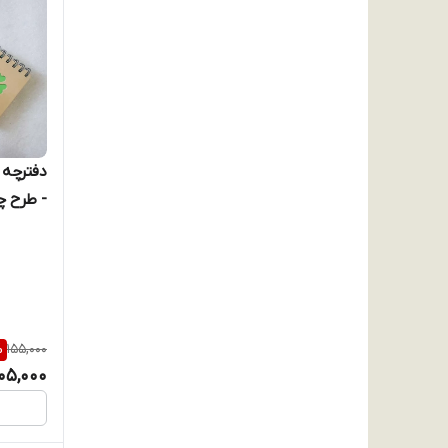
- طرح چوب
%
155,000
105,000