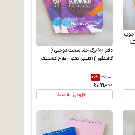
ح چوب
دفتر 100 برگ جلد سخت دوختی (
گالینگور ) اکلیلی تکنو - طرح کلاسیک
26
%
135,000
99,000
افزودن به سبد