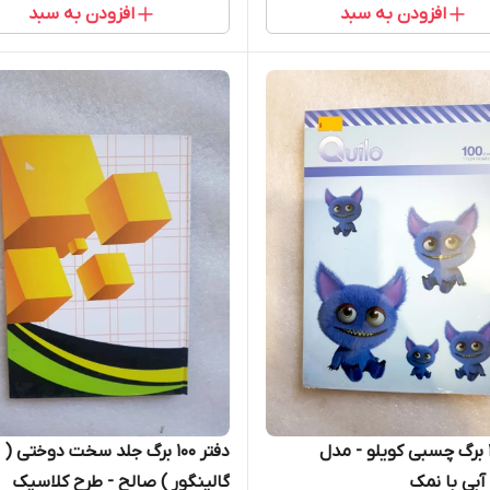
افزودن به سبد
افزودن به سبد
دفتر 100 برگ چسبی کویلو - مدل
دفتر 100 برگ جلد سخت دوختی (
آبی با نمک
گالینگور ) صالح - طرح کلاسیک