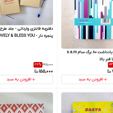
دفترچه فانتزی وارداتی - جلد طر
پنجره دار - LOVELY & BLESS YOU
دفترچه یادداشت 80 برگ سام s.a.m
36
%
245,000
24
155,000
افزودن به سبد
افزودن به سبد