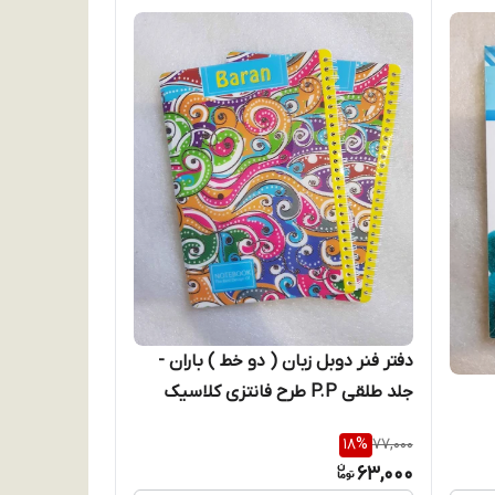
دفتر فنر دوبل زبان ( دو خط ) باران -
جلد طلقی P.P طرح فانتزی کلاسیک
18
%
77,000
63,000