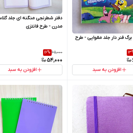
دفتر شطرنجی منگنه ای جلد گلا
مدرن - طرح فانتزی
دفتر 80 برگ فنر دار جلد مقوایی - طرح
16
%
65,000
13
54,000
افزودن به سبد
افزودن به سبد