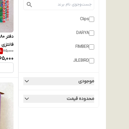
Clips
DARYA
فانتزی
FIMBER
%
75,000
65,000
JILEBIRD
MEHR
موجودی
MOBASHER
محدوده قیمت
MODERN
NORTHAMPTON