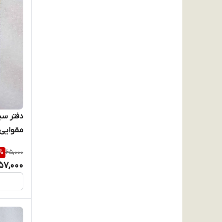
دفتر سی
مقوایی 
%
65,000
57,000