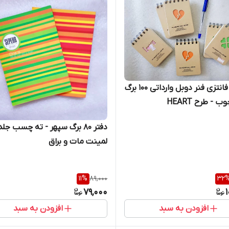
دفترچه فانتزی فنر دوبل وارداتی 100 برگ
 - طرح HEART
دفتر 80 برگ سپهر - ته چسب جل
لمینت مات و براق
11
%
89,000
32
79,000
افزودن به سبد
افزودن به سبد