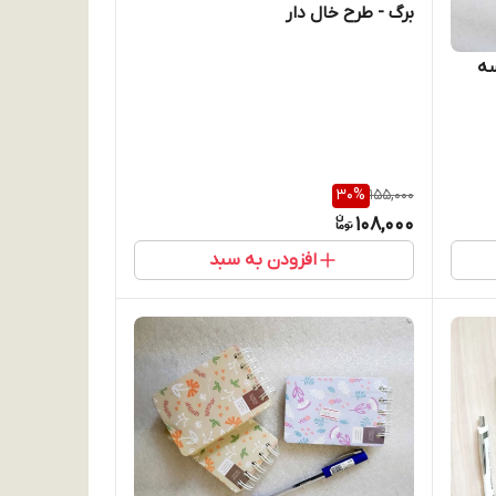
برگ - طرح خال دار
سه
30
%
155,000
108,000
افزودن به سبد