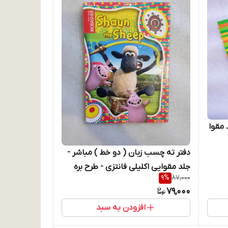
د مقوا
دفتر ته چسب زبان ( دو خط ) مباشر -
جلد مقوایی اکلیلی فانتزی - طرح بره
9
%
87,000
ناقلا
79,000
افزودن به سبد