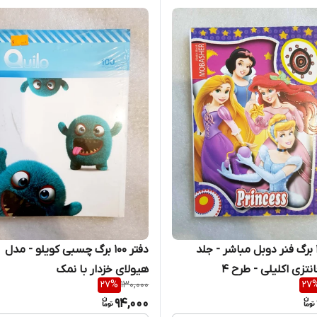
دفتر 100 برگ فنر دوبل مباشر - جلد
دفتر 100 برگ چسبی کویلو - مدل
تزی اکلیلی - طرح 4
هیولای خزدار با نمک
27
%
130,000
27
94,000