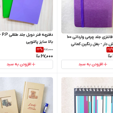
دفترچه ف
دفترچه فانتزی جلد چرمی وارداتی 100
بالا سایز پالتویی
ش دار - بغل رنگین کمانی
22
%
87,000
25
67,000
افزودن به سبد
افزودن به سبد