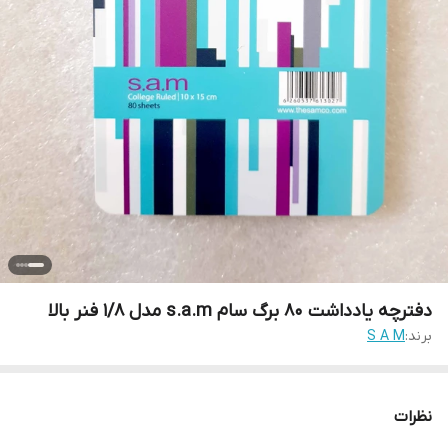
دفترچه یادداشت 80 برگ سام s.a.m مدل 1/8 فنر بالا
برند:
S A M
نظرات