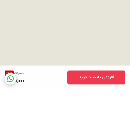
75,000
24
%
افزودن به سبد خرید
57,000
برگشت به بالا