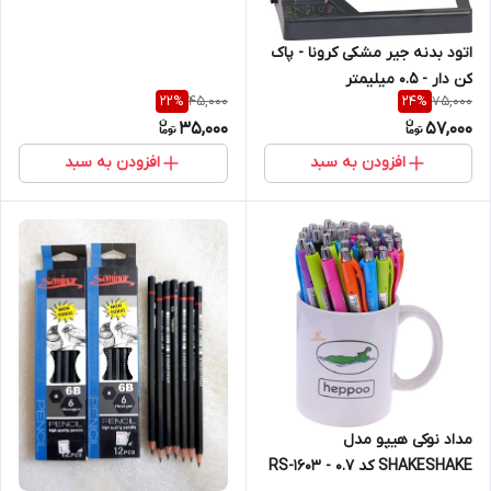
اتود بدنه جیر مشکی کرونا - پاک
کن دار - 0.5 میلیمتر
45,000
75,000
22
%
24
%
35,000
57,000
افزودن به سبد
افزودن به سبد
مداد نوکی هیپو مدل
SHAKESHAKE کد RS-1603 - 0.7