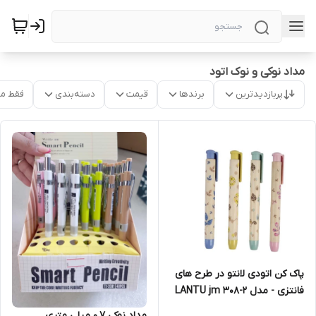
مداد نوکی و نوک اتود
پربازدیدترین
برندها
قیمت
دسته‌بندی
فقط م
پاک کن اتودی لانتو در طرح های
فانتزی - مدل LANTU jm 308-2
مداد نوکی 0.7 میلی متری