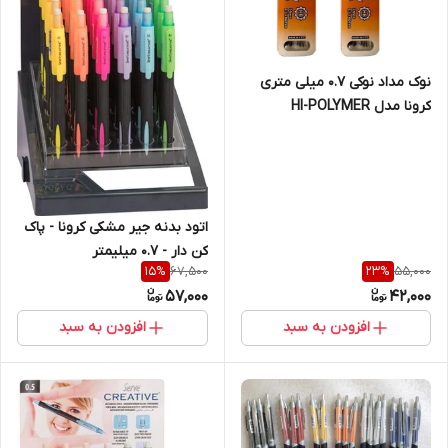
نوک مداد نوکی 0.7 میلی متری
کرونا مدل HI-POLYMER
Ceramic Leads
اتود بدنه جیر مشکی کرونا - پاک
کن دار - 0.7 میلیمتر
67,500
55,000
15
%
23
%
57,000
42,000
افزودن به سبد
افزودن به سبد