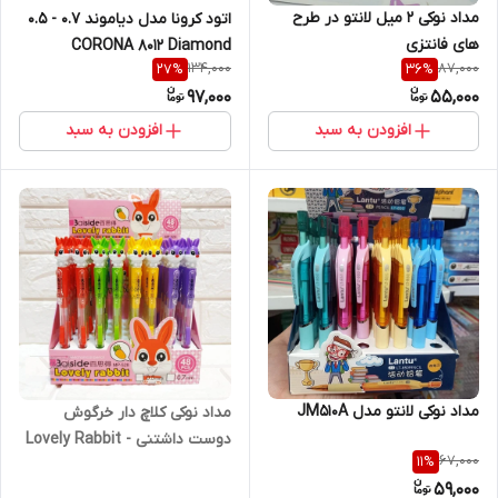
مداد نوکی 2 میل لانتو در طرح
اتود کرونا مدل دیاموند 0.7 - 0.5
های فانتزی
CORONA 8012 Diamond
134,000
87,000
27
%
36
%
97,000
55,000
افزودن به سبد
افزودن به سبد
مداد نوکی لانتو مدل JM510A
مداد نوکی کلاچ دار خرگوش
دوست داشتنی Lovely Rabbit -
67,000
11
%
0.7
59,000