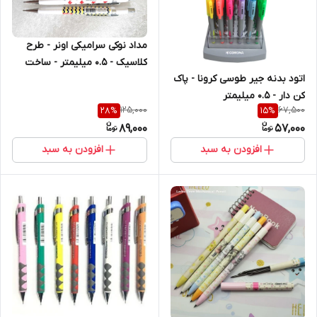
مداد نوکی سرامیکی اونر - طرح
کلاسیک - 0.5 میلیمتر - ساخت
اتود بدنه جیر طوسی کرونا - پاک
کره جنوبی - طرح کاشی اسلیمی
کن دار - 0.5 میلیمتر
125,000
67,500
28
%
15
%
89,000
57,000
افزودن به سبد
افزودن به سبد