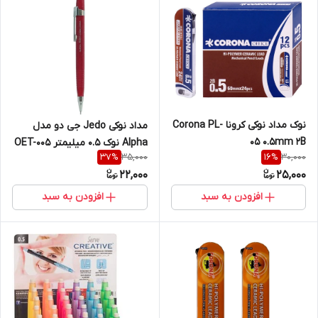
نوک مداد نوکی کرونا Corona PL-
مداد نوکی Jedo جی دو مدل
05 0.5mm 2B
Alpha نوک ۰.۵ میلیمتر OET-005
35,000
30,000
37
%
16
%
22,000
25,000
افزودن به سبد
افزودن به سبد