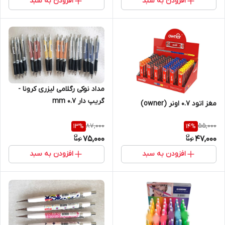
افزودن به سبد
افزودن به سبد
مداد نوکی رگلامی لیزری کرونا -
گریپ دار 0.7 mm
مغز اتود 0.7 اونر (owner)
87,000
55,000
13
%
14
%
75,000
47,000
افزودن به سبد
افزودن به سبد