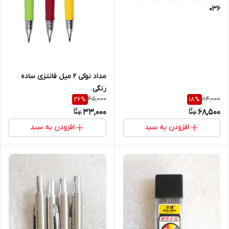
036
مداد نوکی 2 میل فانتزی ساده
رنگی
45,000
84,000
26
%
18
%
33,000
68,500
افزودن به سبد
افزودن به سبد