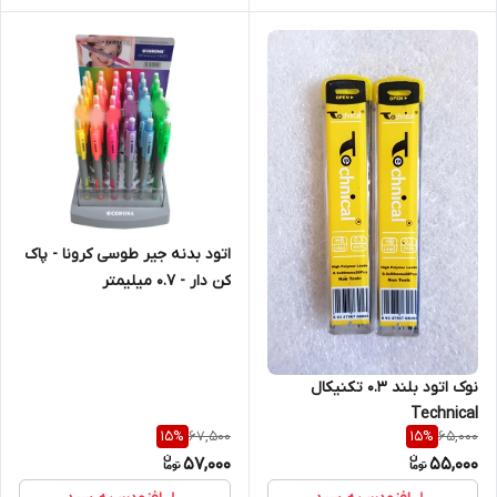
اتود بدنه جیر طوسی کرونا - پاک
کن دار - 0.7 میلیمتر
نوک اتود بلند 0.3 تکنیکال
Technical
67,500
65,000
15
%
15
%
57,000
55,000