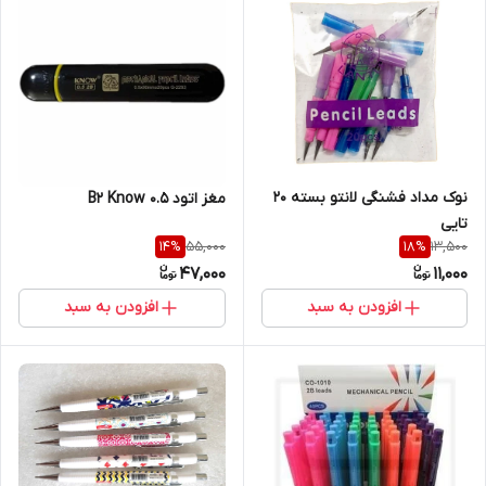
نوک مداد فشنگی لانتو بسته 20
مغز اتود 0.5 B2 Know
تایی
55,000
13,500
14
%
18
%
47,000
11,000
افزودن به سبد
افزودن به سبد