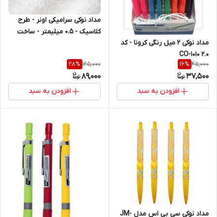
مداد نوکی سرامیکی اونر - طرح
کلاسیک - 0.5 میلیمتر - ساخت
مداد نوکی 2 میل رنگی کرونا - کد
کره جنوبی - طرح گل اسلیمی
CO-1010 2.0
125,000
45,000
28
%
16
%
89,000
37,500
افزودن به سبد
افزودن به سبد
مداد نوکی سی بی اس مدل JM-