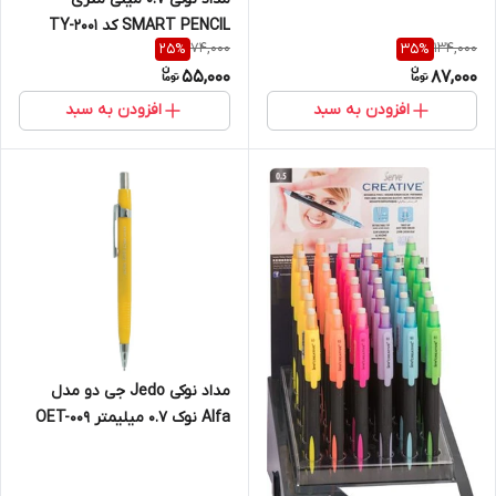
SMART PENCIL کد TY-2001
74,000
134,000
25
%
35
%
55,000
87,000
افزودن به سبد
افزودن به سبد
مداد نوکی Jedo جی دو مدل
Alfa نوک ۰.۷ میلیمتر OET-009