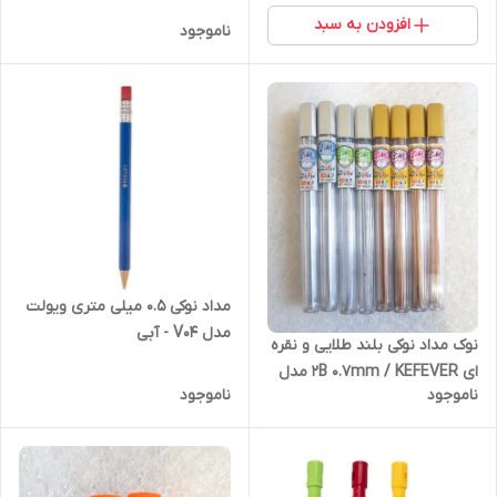
افزودن به سبد
ناموجود
مداد نوکی 0.5 میلی متری ویولت
مدل V04 - آبی
نوک مداد نوکی بلند طلایی و نقره
ای 2B 0.7mm / KEFEVER مدل
ناموجود
ناموجود
KF-6023