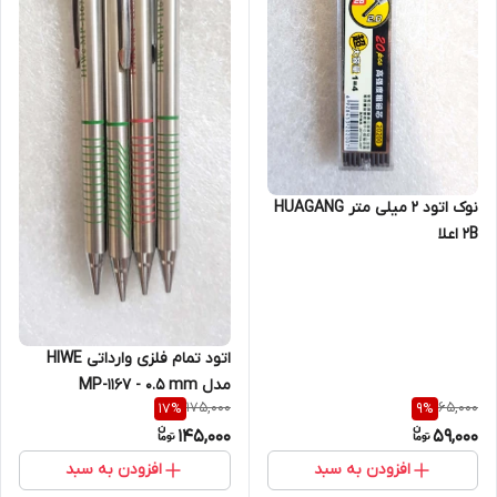
نوک اتود 2 میلی متر HUAGANG
2B اعلا
اتود تمام فلزی وارداتی HIWE
مدل MP-1167 - 0.5 mm
175,000
65,000
17
%
9
%
145,000
59,000
افزودن به سبد
افزودن به سبد