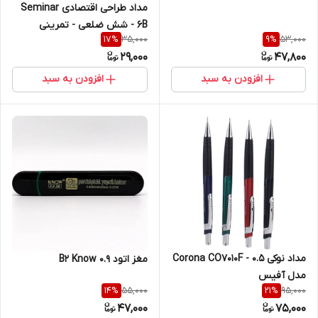
مداد طراحی اقتصادی Seminar
6B - شش ضلعی - تمرینی
35,000
53,000
17
%
9
%
29,000
47,800
افزودن به سبد
افزودن به سبد
مداد نوکی Corona CO7010F - 0.5
مغز اتود 0.9 B2 Know
مدل آفیس
55,000
95,000
14
%
21
%
47,000
75,000