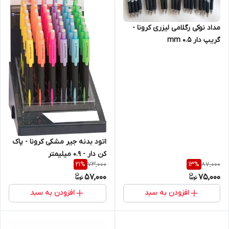
مداد نوکی رگلامی لیزری کرونا -
گریپ دار 0.5 mm
اتود بدنه جیر مشکی کرونا - پاک
کن دار - 0.9 میلیمتر
73,000
87,000
21
%
13
%
57,000
75,000
افزودن به سبد
افزودن به سبد