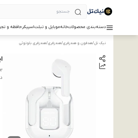
دسته‌بندی محصولات
خانه
موبایل و تبلت
اسپیکر
حافظه و تجه
نیک تل
/
هدفون و هندزفری
/
هندزفری
/
هندزفری بلوتوثی
ایر
بر
دس