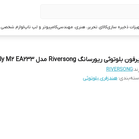
یزات ذخیره سازی
کالای تحریر، هنری، مهندسی
کامپیوتر و لپ تاپ
لوازم شخصی 
فون بلوتوثی ریورسانگ Riversong مدل Airfly M2 EA233
ند:
RIVERSONG
ته‌بندی
:
هندزفری بلوتوثی