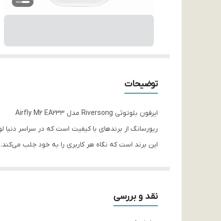
توضیحات
ایرفون بلوتوثی Riversong مدل Airfly M2 EA233
این برند است که نگاه هر کاربری را به خود جلب می‌کند. وزن این ایرفون حدود 35 گرم است و در دست
نقد و بررسی
M2 را به بلوتوث نسخه 5.3 مجهز نم