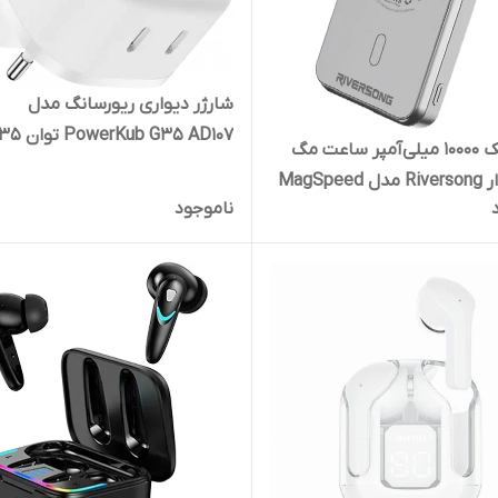
شارژر دیواری ریورسانگ مدل
PowerKub G35 AD107 توان 35 وات
پاور بانک 10000 میلی‌آمپر ساعت مگ
سیف دار Riversong مدل MagSpeed
ناموجود
وات