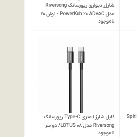
شارژر دیواری ریورسانگ Riversong
مدل PowerKub 20 AD75C - توان 20
ناموجود
وات
ری باسیم ریورسانگ مدل Spirit
کابل شارژ 1 متری Type-C ریورسانگ
Riversong مدل LOTUS 08/ دو سر
ناموجود
تایپ سی / توان 60 وات