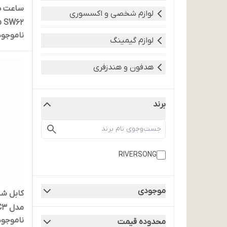
ساعت ه
لوازم شخصی و اکسسوری
o SW62
ناموجود
لوازم گیمینگ
هدفون و هندزفری
برند
RIVERSONG
موجودی
ناموجود
محدوده قیمت
توان 100 وات