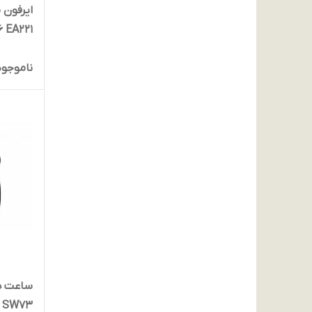
6 EA221
ناموجود
S SW73