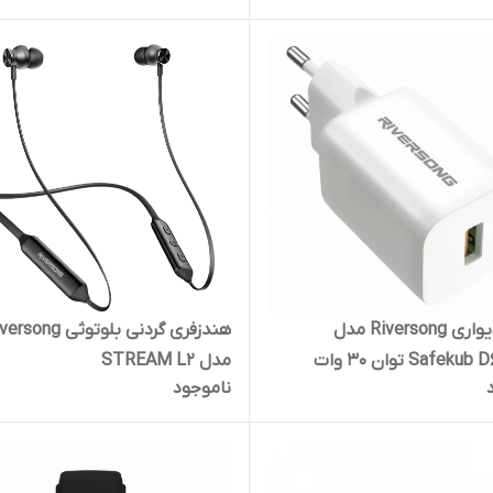
شارژر دیواری Riversong مدل
هندزفری گردنی بلوتوثی ong
Safe توان 30 وات
مدل STREAM L2
ناموجود