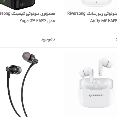
ایرفون بلوتوثی ریورسانگ Riversong
هندزفری بلوتوثی گی
مدل Yoga G3 EA212
ناموجود