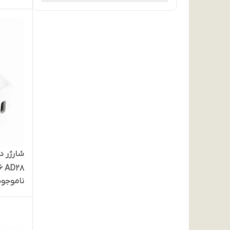
kub D6 AD28
ناموجود