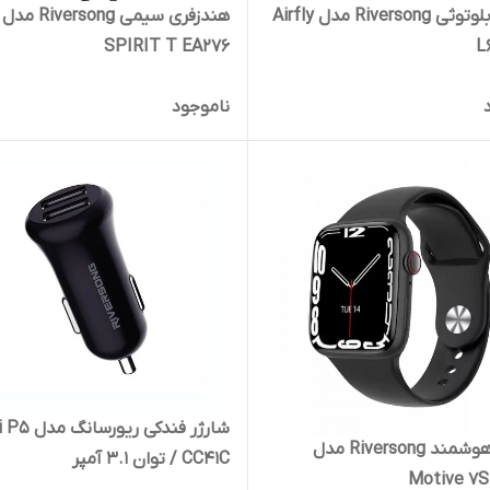
ایرفون بلوتوثی Riversong مدل Airfly
هندزفری سیمی Riversong مدل
SPIRIT T EA276
L
ناموجود
شارژر فندکی ری
ساعت هوشمند Riversong مدل
CC41C / توان 3.1 آمپر
Motive 7