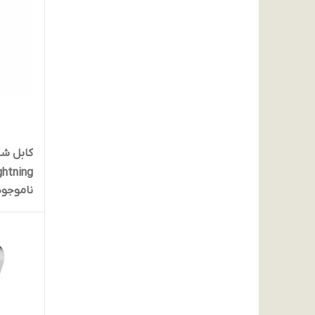
ناموجود
CL115 توان 3 آمپر