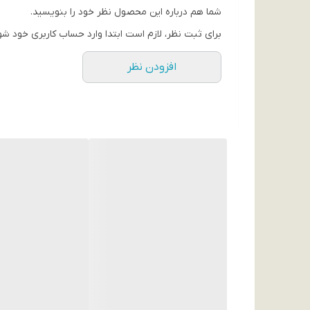
مشخصات پردازنده
شما هم درباره این محصول نظر خود را بنویسید.
تراشه
برای ثبت نظر، لازم است ابتدا وارد حساب کاربری خود شو
JL7012
افزودن نظر
مشخصات صفحه نمایش
اندازه
1.52 اینچ
نوع
TFT
رزولوشن
360 × 360 پیکسل
فناوری محافظ
2.5D tempered glass
سایر امکانات
دارای واچ فیس های متنوع