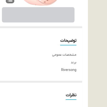
توضیحات
مشخصات عمومی
برند
Riversong
سری
Motive 7C
مدل
نظرات
SW71