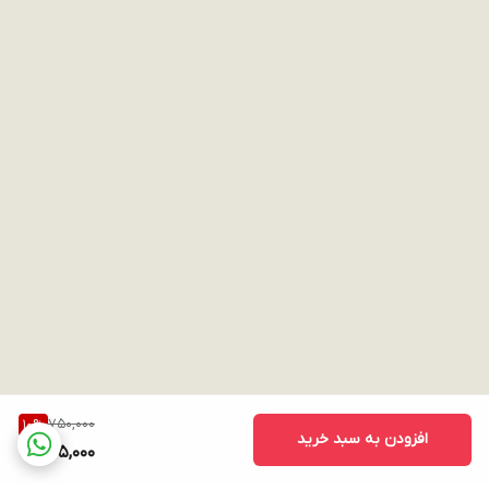
750,000
10
%
افزودن به سبد خرید
675,000