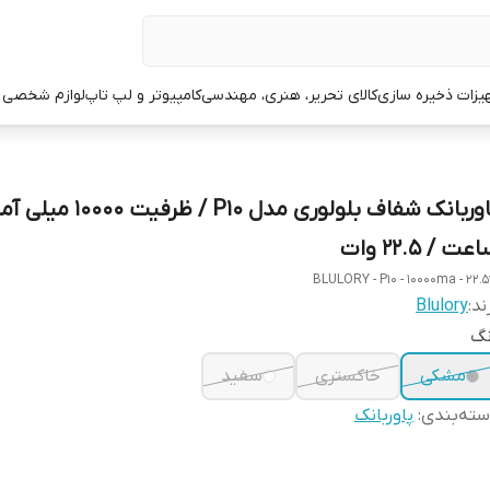
یزات ذخیره سازی
کالای تحریر، هنری، مهندسی
کامپیوتر و لپ تاپ
لوازم شخصی 
پاوربانک شفاف بلولوری مدل P10 / ظرفیت 10000 
عت / 22.5 وات
BLULORY - P10 - 10000ma - 22.
ند:
Blulory
نگ
مشکی
خاکستری
سفید
ته‌بندی
:
پاوربانک