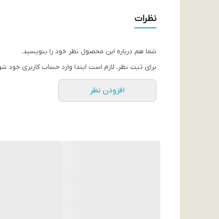
نوع باتری
نظرات
لیتیوم-پلیمری
ولتاژ خروجی
شما هم درباره این محصول نظر خود را بنویسید.
5 ولت 9 ولت 12 ولت
برای ثبت نظر، لازم است ابتدا وارد حساب کاربری خود شو
شدت جریان خروجی
افزودن نظر
1.5 آمپر 3 آمپر 5 آمپر 2.25 آمپر 2 آمپر
تعداد درگاه خروجی
2 عدد یک درگاه Type-C و یک درگاه USB
نحوه نمایش میزان شارژ باتری
نشانگر LED نمایش درصد
سازگار با
انواع گوشی های موبایل، تبلت، دوربین دیجیتال و موزیک
قابلیت های ویژه
بدنه شفاف که ظاهر زیبایی به پاوربانک داده است.