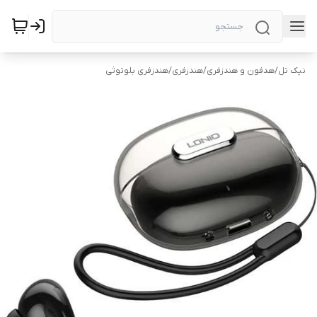
نیک تل
/
هدفون و هندزفری
/
هندزفری
/
هندزفری بلوتوثی