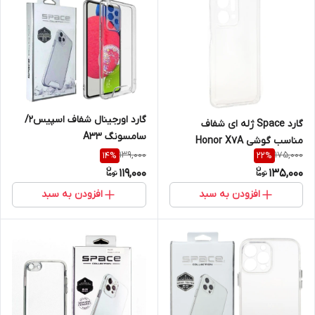
گارد اورجینال شفاف اسپیس2/
گارد Space ژله ای شفاف
سامسونگ A33
مناسب گوشی Honor X7A
139,000
175,000
14
%
22
%
119,000
135,000
افزودن به سبد
افزودن به سبد