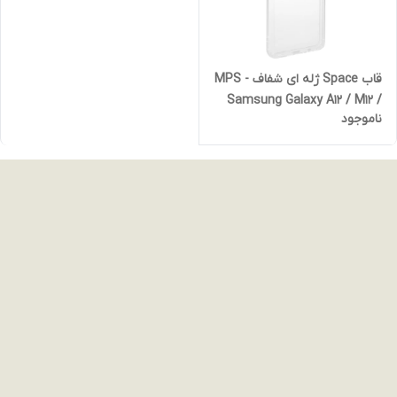
قاب Space ژله ای شفاف MPS -
Samsung Galaxy A12 / M12 /
ناموجود
F12