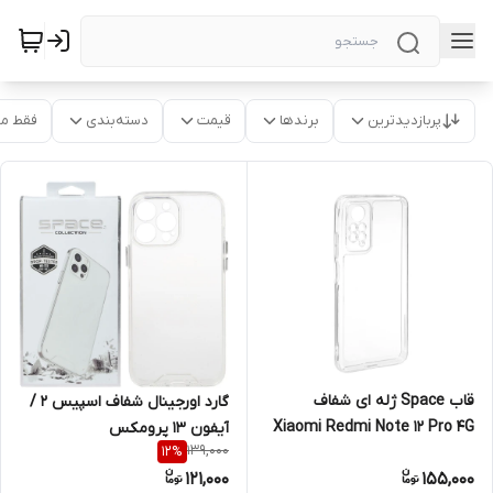
پربازدیدترین
برندها
قیمت
دسته‌بندی
فقط م
قاب Space ژله ای شفاف
گارد اورجینال شفاف اسپیس 2 /
Xiaomi Redmi Note 12 Pro 4G
آیفون 13 پرومکس
139,000
12
%
/ Redmi Note 11 Pro / Redmi
121,000
155,000
Note 11E Pro