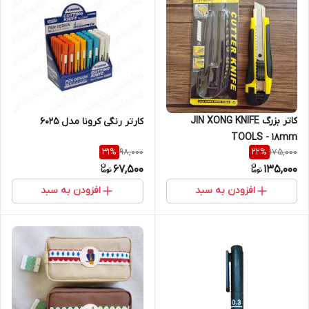
کاتر بزرگ JIN XONG KNIFE
کارتر رنگی کرونا مدل 6025
TOOLS - 18mm
98,000
175,000
31
%
22
%
67,500
135,000
افزودن به سبد
افزودن به سبد