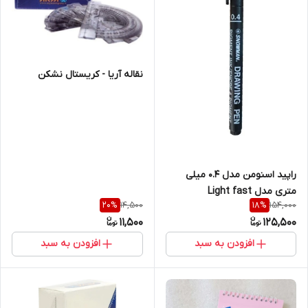
نقاله آریا - کریستال نشکن
راپید اسنومن مدل 0.4 میلی
متری مدل Light fast
14,500
154,000
20
%
18
%
SNOWMAN
11,500
125,500
افزودن به سبد
افزودن به سبد