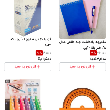
گونیا 60 درجه کوچک آریا - کد
دفترچه یادداشت جلد طلقی مدل
8022
1/8 فنر بالا - آبی
14,500
76,000
20
%
29
%
11,500
53,500
افزودن به سبد
افزودن به سبد