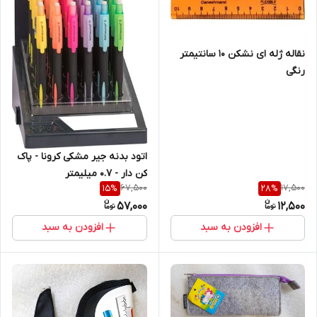
نقاله ژله ای نشکن 10 سانتیمتر
رنگی
اتود بدنه جیر مشکی کرونا - پاک
کن دار - 0.7 میلیمتر
67,500
17,500
15
%
28
%
57,000
12,500
افزودن به سبد
افزودن به سبد