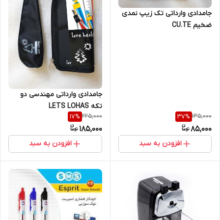
جامدادی وارداتی تک زیپ نمدی
ضخیم CU.TE
جامدادی وارداتی مهندسی دو
تکه LETS LOHAS
225,000
135,000
17
%
37
%
185,000
85,000
افزودن به سبد
افزودن به سبد