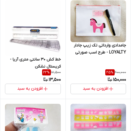
جامدادی وارداتی تک زیپ جادار
LOYALTY - طرح اسب صورتی
خط کش 30 سانتی متری آریا -
کریستال نشکن
17,500
200,000
22
%
25
%
13,500
150,000
افزودن به سبد
افزودن به سبد