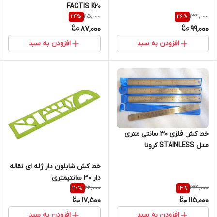
FACTIS K20
115,000
134,000
24
%
26
%
87,000
99,000
افزودن به سبد
افزودن به سبد
خط کش فلزی 30 سانتی متری
مدل STAINLESS کرونا
خط کش شابلون دار ژله ای نقاله
دار 30 سانتیمتری
22,000
134,000
20
%
14
%
17,500
115,000
افزودن به سبد
افزودن به سبد