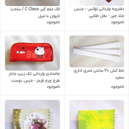
دفترچه وارداتی لوکس - جنس
لاک غلط گیر C Class / ساخت
جلد جیر - بغل طلایی
تایوان 10 میل
ناموجود
ناموجود
خط کش 30 سانتی متری اداری
جامدادی وارداتی تک زیپ جادار
سفید
طرح چرم قرمز - خرس دوست
ناموجود
ناموجود
داشتنی