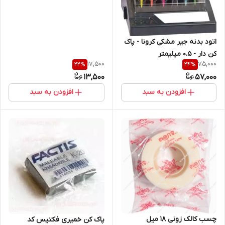
اتود بدنه جیر مشکی کرونا - پاک
کن دار - 0.5 میلیمتر
17,500
75,000
22
%
24
%
13,500
57,000
افزودن به سبد
افزودن به سبد
چسب کالک زونی 18 میل
پاک کن خمیری فکتیس کد