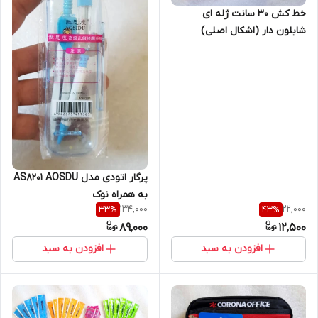
خط کش 30 سانت ژله ای
شابلون دار (اشکال اصلی)
پرگار اتودی مدل AS8201 AOSDU
به همراه نوک
134,000
22,000
33
%
43
%
89,000
12,500
افزودن به سبد
افزودن به سبد