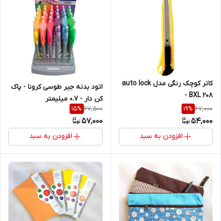
کاتر کوچک رنگی مدل auto lock
اتود بدنه جیر طوسی کرونا - پاک
- BXL 208
کن دار - 0.7 میلیمتر
67,500
67,000
15
%
19
%
57,000
54,000
افزودن به سبد
افزودن به سبد