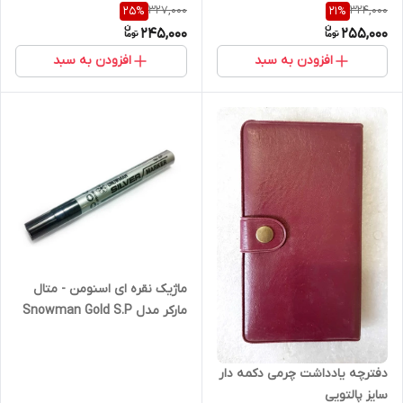
327,000
324,000
25
%
21
%
245,000
255,000
افزودن به سبد
افزودن به سبد
ماژیک نقره ای اسنومن - متال
مارکر مدل Snowman Gold S.P
/ ساخت ژاپن
دفترچه یادداشت چرمی دکمه دار
سایز پالتویی