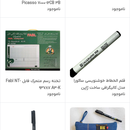
Picasso 7000-12CB 3B
ناموجود
ناموجود
قلم الخطاط خوشنویسی ساکورا
تخته رسم متحرک فابل Fabl NT-
مدل کالیگرافی ساخت ژاپن
93787 A3-K
ناموجود
ناموجود