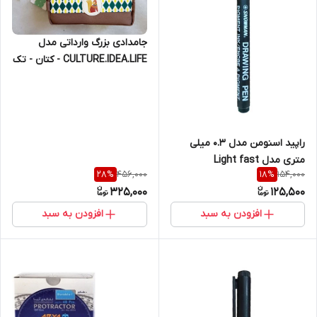
جامدادی بزرگ وارداتی مدل
CULTURE.IDEA.LIFE - کتان - تک
جیب
راپید اسنومن مدل 0.3 میلی
متری مدل Light fast
456,000
154,000
28
%
18
%
SNOWMAN
325,000
125,500
افزودن به سبد
افزودن به سبد