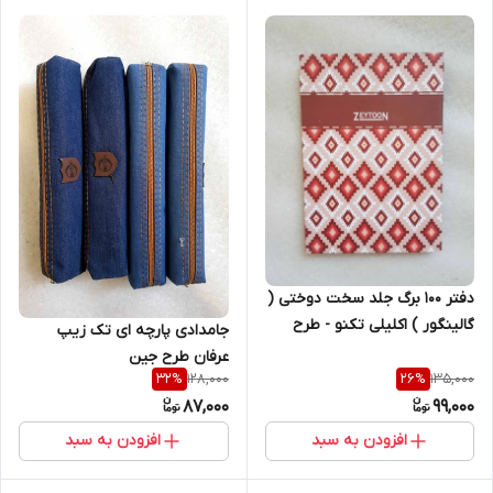
دفتر 100 برگ جلد سخت دوختی (
گالینگور ) اکلیلی تکنو - طرح
جامدادی پارچه ای تک زیپ
کلاسیک
عرفان طرح جین
128,000
135,000
32
%
26
%
87,000
99,000
افزودن به سبد
افزودن به سبد