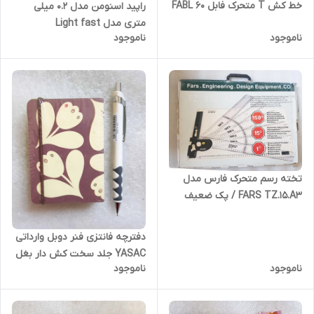
خط کش T متحرک فابل FABL 60
راپید اسنومن مدل 0.2 میلی
متری مدل Light fast
ناموجود
ناموجود
SNOWMAN
تخته رسم متحرک فارس مدل
FARS TZ.15.A3 / پک ضعیف
دفترچه فانتزی فنر دوبل وارداتی
YASAC جلد سخت کش دار بغل
ناموجود
ناموجود
رنگی - 10.3 در 7.4 سانتیمتر