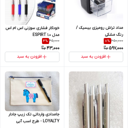
مداد تراش رومیزی بیسیک /
خودکار فشاری سوزنی اس ام اس
رنگ مشکی
مدل ESPIRT 1.0
45,000
650,000
4
%
8
%
43,000
597,000
افزودن به سبد
افزودن به سبد
جامدادی وارداتی تک زیپ جادار
LOYALTY - طرح اسب آبی