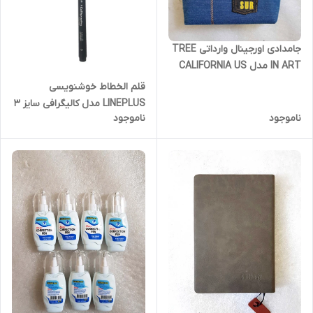
جامدادی اورجینال وارداتی TREE
IN ART مدل CALIFORNIA US
66 - پارچه ای جین
قلم الخطاط خوشنویسی
LINEPLUS مدل کالیگرافی سایز 3
ناموجود
ناموجود
میلیمتر