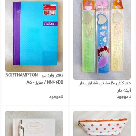
دفتر وارداتی NORTHAMPTON -
NN4 4DB / سایز A5 -
خط کش 20 سانتی شابلون دار
300SHEETS
آینه دار
ناموجود
ناموجود