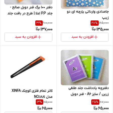
دفتر 100 برگ فنر دوبل صالح -
جامدادی وارداتی پارچه ای دو
جلد P.P اعلا | طرح در بافت جلد
زیپ
به صورت برجسته | کاغذ 70 گرم
200,000
185,000
31
%
27
%
137,000
135,000
افزودن به سبد
افزودن به سبد
دفترچه یادداشت جلد طلقی
کاتر تمام فلزی کوچک XINFA
زرین / سایز A6 - فنر دوبل
مدل NO.1881
75,000
87,000
13
%
25
%
65,000
65,000