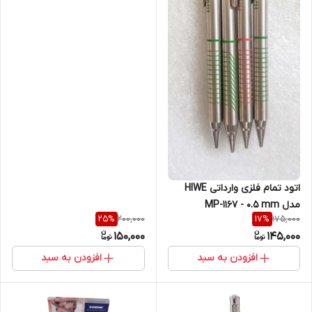
اتود تمام فلزی وارداتی HIWE
مدل MP-1167 - 0.5 mm
200,000
175,000
25
%
17
%
150,000
145,000
افزودن به سبد
افزودن به سبد