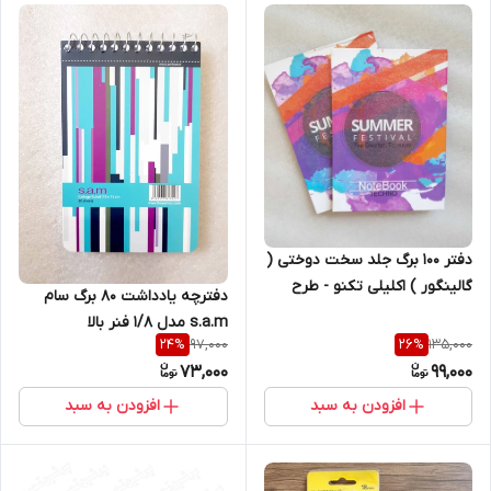
دفتر 100 برگ جلد سخت دوختی (
گالینگور ) اکلیلی تکنو - طرح
دفترچه یادداشت 80 برگ سام
کلاسیک
s.a.m مدل 1/8 فنر بالا
97,000
135,000
24
%
26
%
73,000
99,000
افزودن به سبد
افزودن به سبد