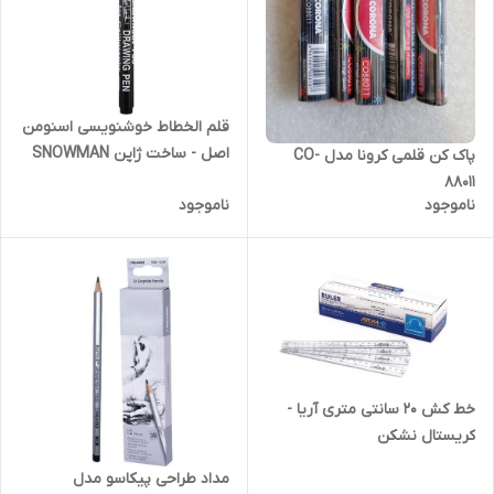
قلم الخطاط خوشنویسی اسنومن
اصل - ساخت ژاپن SNOWMAN
پاک کن قلمی کرونا مدل CO-
700 - Calligraphy
88011
ناموجود
ناموجود
خط کش 20 سانتی متری آریا -
کریستال نشکن
مداد طراحی پیکاسو مدل